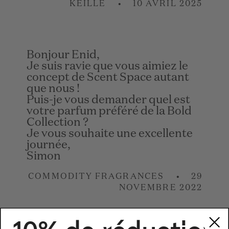
KEILLE
10 AVRIL 2025
Bonjour Enid,
Je suis ravie que vous aimiez le
concept de Scent Space autant
que nous !
Puis-je vous demander quel est
votre parfum préféré de la Bold
Collection ?
Je vous souhaite une excellente
journée,
Simon
COMMODITY FRAGRANCES
29
NOVEMBRE 2022