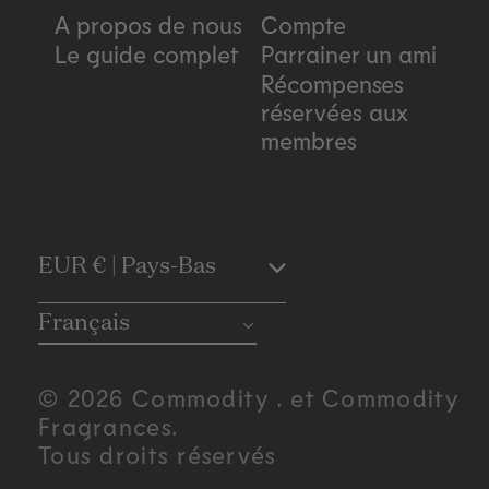
A propos de nous
Compte
Le guide complet
Parrainer un ami
Récompenses
réservées aux
membres
C
EUR € | Pays-Bas
o
Français
u
© 2026 Commodity . et Commodity
n
Fragrances.
Tous droits réservés
t