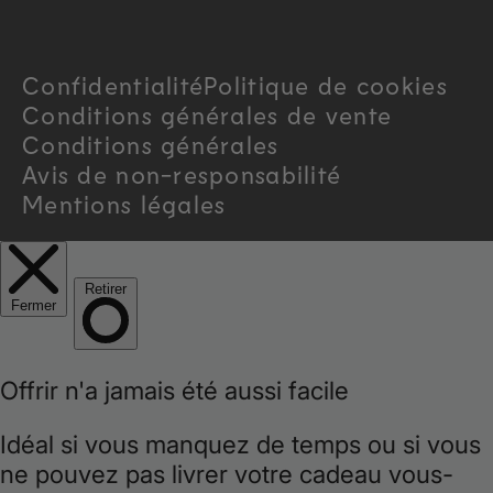
r
Confidentialité
Politique de cookies
y
Conditions générales de vente
/
Conditions générales
Avis de non-responsabilité
r
Mentions légales
e
g
i
o
n