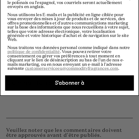
le polonais ou l'espagnol, vos courriels seront actuellement
envoyés en anglais.
Nom
*
Nous utilisons les E-mails et la publicité en ligne ciblée pour
vous envoyer des mises à jour de produits et de services, des
offres promotionnelles et d'autres communications marketing
sur la base des informations que nous recueillons à votre sujet,
telles que votre adresse électronique, votre localisation
générale et votre historique d'achat et de navigation sur le site
Web.
Courriel
*
Nous traitons vos données personal comme indiqué dans notre
politique de confidentialité
. Vous pouvez retirer votre
consentement ou gérer vos préférences à tout moment en
cliquant sur le lien de désinscription au bas de l'un de nos e-
mails marketing, ou en nous envoyant un e-mail à l'adresse
suivante
customerserviceeu@commodityfragrances.com
.
Commentaire
*
S'abonner à
Veuillez noter que les commentaires doivent
être approuvés avant d'être publiés.