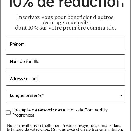
10% de réduction
Je trouve Scent Space très utile
et j'aime les parfums bold et
Inscrivez-vous pour bénéficier d'autres
expressive qui me rendent
avantages exclusifs
heureuse et confiante. J'aime
dont 10% sur votre première commande.
laisser de belles traces de
senteur et de silage à chaque fois
que j'entre dans une pièce.
ENID IROANYA
7 OCTOBRE
2022
Laissez un
J'accepte de recevoir des e-mails de Commodity
commentaire
Fragrances
Nous travaillons actuellement à vous envoyer des e-mails dans
la langue de votre choix ! Si vous avez choisi le français, l'italien,