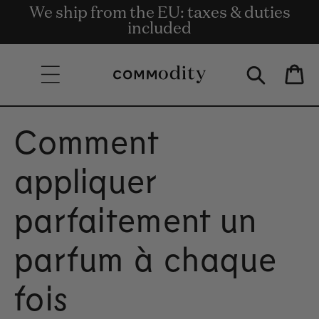
We ship from the EU: taxes & duties
Livraison gratuite à partir de 135 €
Get rewards for shopping with
Skip to content
Commodity.Circle
included
d'achat.
Bag
Comment
appliquer
parfaitement un
parfum à chaque
fois