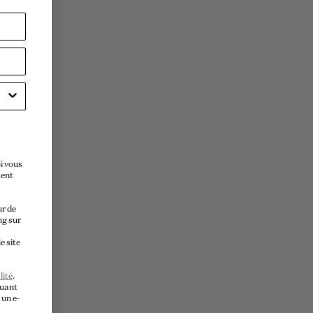
i vous
ment
ur de
ng sur
e site
lité
.
quant
 un e-