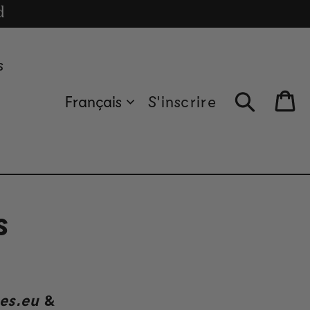
cle
d
s
Français
S'inscrire
Bag
s
es.eu
&