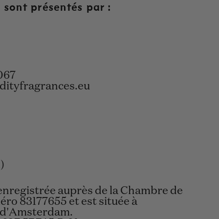
sont présentés par :
067
ityfragrances.eu
)
enregistrée auprès de la Chambre de
ro 83177655 et est située à
é d'Amsterdam.