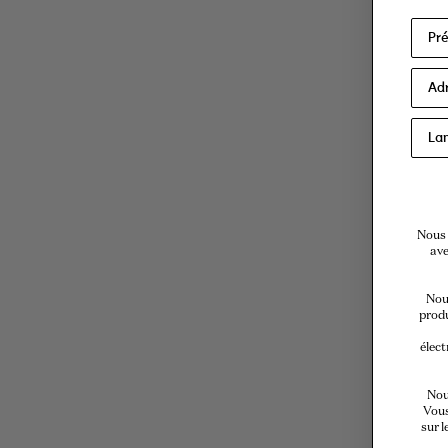
Nous 
ave
Nous
produ
élect
Nou
Vous
sur l