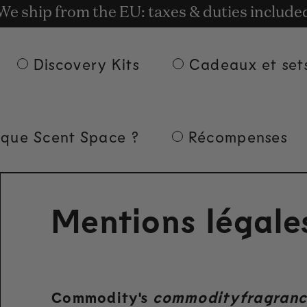
t rewards for shopping with Commodity.Cir
We ship from the EU: taxes & duties include
Livraison gratuite à partir de 135 € d'achat.
Discovery Kits
Cadeaux et set
 que Scent Space ?
Récompenses
Mentions légale
Commodity's
commodityfragranc