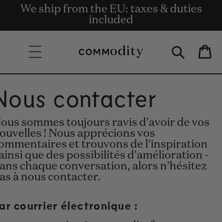
We ship from the EU: taxes & duties
Livraison gratuite à partir de 135 €
Get rewards for shopping with
Skip to content
Commodity.Circle
included
d'achat.
Bag
Nous contacter
ous sommes toujours ravis d'avoir de vos
ouvelles ! Nous apprécions vos
ommentaires et trouvons de l'inspiration
 ainsi que des possibilités d'amélioration -
ans chaque conversation, alors n'hésitez
as à nous contacter.
ar courrier électronique :