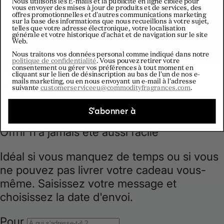
y
Nous utilisons les E-mails et la publicité en ligne ciblée pour
Conditions générales de vente
vous envoyer des mises à jour de produits et de services, des
offres promotionnelles et d'autres communications marketing
/
Conditions générales
sur la base des informations que nous recueillons à votre sujet,
telles que votre adresse électronique, votre localisation
Avis de non-responsabilité
générale et votre historique d'achat et de navigation sur le site
r
Web.
Mentions légales
Nous traitons vos données personal comme indiqué dans notre
politique de confidentialité
. Vous pouvez retirer votre
e
consentement ou gérer vos préférences à tout moment en
cliquant sur le lien de désinscription au bas de l'un de nos e-
mails marketing, ou en nous envoyant un e-mail à l'adresse
g
suivante
customerserviceeu@commodityfragrances.com
.
S'abonner à
i
o
n