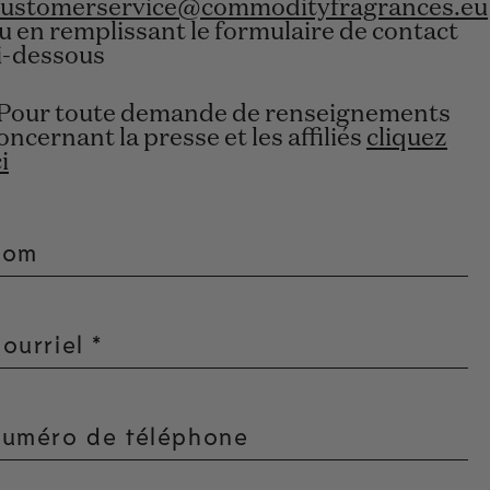
customerservice@commodityfragrances.eu
u en remplissant le formulaire de contact
i-dessous
Pour toute demande de renseignements
oncernant la presse et les affiliés
cliquez
ci
Nom
ourriel
*
uméro de téléphone