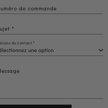
uméro de commande
ujet
*
aisons du contact
*
essage