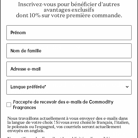
réservées aux
Inscrivez-vous pour bénéficier d'autres
avantages exclusifs
membres
dont 10% sur votre première commande.
C
EUR € | Pays-Bas
o
Français
u
© 2026 Commodity . et Commodity
n
Fragrances.
Tous droits réservés
J'accepte de recevoir des e-mails de Commodity
t
Fragrances
r
Nous travaillons actuellement à vous envoyer des e-mails dans
la langue de votre choix ! Si vous avez choisi le français, l'italien,
le polonais ou l'espagnol, vos courriels seront actuellement
envoyés en anglais.
Confidentialité
Politique de cookies