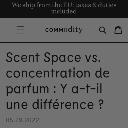
We ship from the EU: taxes & duties
Livraison gratuite à partir de 135 €
Get rewards for shopping with
Skip to content
Commodity.Circle
included
d'achat.
Bag
Scent Space vs.
concentration de
parfum : Y a-t-il
une différence ?
05.29.2022