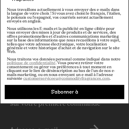
Nous travaillons actuellement à vous envoyer des e-mails dans
la langue de votre choix ! Si vous avez choisi le français, l'italien,
le polonais ou l'espagnol, vos courriels seront actuellement
envoyés en anglais.
Veuillez noter que les commentaires doivent
être approuvés avant d'être publiés.
Nous utilisons les E-mails et la publicité en ligne ciblée pour
vous envoyer des mises à jour de produits et de services, des
offres promotionnelles et d'autres communications marketing
sur la base des informations que nous recueillons à votre sujet,
telles que votre adresse électronique, votre localisation
générale et votre historique d'achat et de navigation sur le site
Web.
Nous traitons vos données personal comme indiqué dans notre
politique de confidentialité
. Vous pouvez retirer votre
consentement ou gérer vos préférences à tout moment en
cliquant sur le lien de désinscription au bas de l'un de nos e-
mails marketing, ou en nous envoyant un e-mail à l'adresse
Newsletter
suivante
customerserviceeu@commodityfragrances.com
.
Inscrivez-vous à notre Newsletter
S'abonner à
pour bénéficier de 10 % de réduction
sur votre première commande