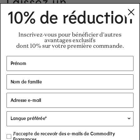
Laissez un
commentaire
10% de réduction
Inscrivez-vous pour bénéficier d'autres
avantages exclusifs
Nom
*
dont 10% sur votre première commande.
Courriel
*
Commentaire
*
J'accepte de recevoir des e-mails de Commodity
Fragrances