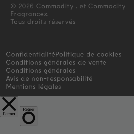
u
© 2026 Commodity . et Commodity
n
Fragrances.
Tous droits réservés
t
r
Confidentialité
Politique de cookies
y
Conditions générales de vente
/
Conditions générales
Avis de non-responsabilité
r
Mentions légales
e
g
i