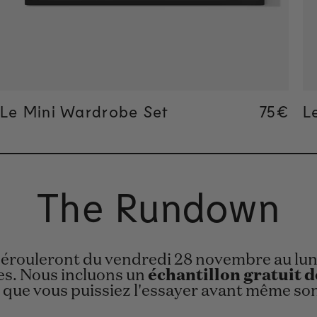
ar price
ar price
Le Mini Wardrobe Set
Regular
75€
L
The Rundown
dérouleront du vendredi 28 novembre au lund
les. Nous incluons un
échantillon gratuit 
 que vous puissiez l'essayer avant même s