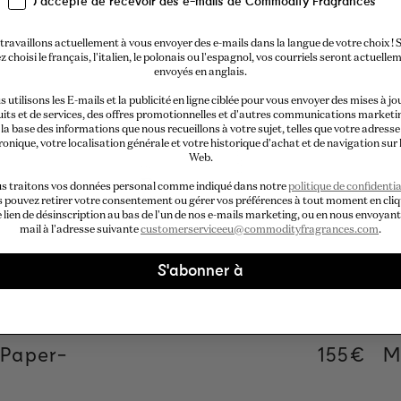
J'accepte de recevoir des e-mails de Commodity Fragrances
travaillons actuellement à vous envoyer des e-mails dans la langue de votre choix ! S
z choisi le français, l'italien, le polonais ou l'espagnol, vos courriels seront actuelle
envoyés en anglais.
 utilisons les E-mails et la publicité en ligne ciblée pour vous envoyer des mises à jo
its et de services, des offres promotionnelles et d'autres communications marketi
la base des informations que nous recueillons à votre sujet, telles que votre adresse
ronique, votre localisation générale et votre historique d'achat et de navigation sur l
Web.
s traitons vos données personal comme indiqué dans notre
politique de confidentia
 pouvez retirer votre consentement ou gérer vos préférences à tout moment en cli
e lien de désinscription au bas de l'un de nos e-mails marketing, ou en nous envoyant
mail à l'adresse suivante
customerserviceeu@commodityfragrances.com
.
S'abonner à
Ajout rapide
r price
r price
ar price
Paper-
Regular 
155€
Regular 
155€
Regular
34€
M