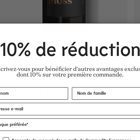
Ajout rapide
10% de réductio
r price
r price
ar price
Moss+
Regular 
155€
Regular 
155€
Regular
34€
V
scrivez-vous pour bénéficier d'autres avantages exclus
dont 10% sur votre première commande.
pour la peau
peau qui se portent comme une seconde peau
Bestseller