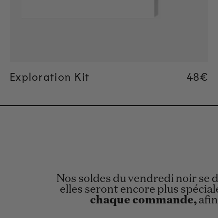
Ajout rapide
Exploration Kit
Regul
48€
Regul
48€
Nos soldes du vendredi noir se 
elles seront encore plus spécia
chaque commande,
afin