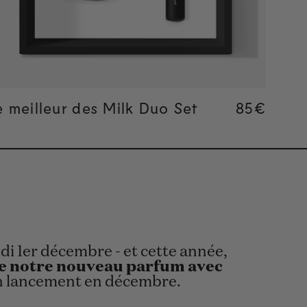
Ajout rapide
 price
e meilleur des Milk Duo Set
Regular p
85€
Regular p
85€
i 1er décembre - et cette année,
de notre nouveau parfum avec
on lancement en décembre.