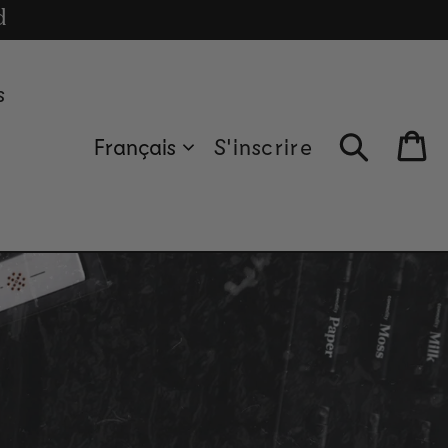
cle
d
s
Français
S'inscrire
Bag