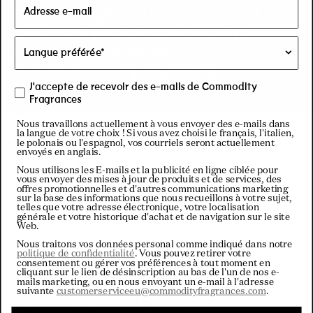
Confidentialité
Politique de cookies
y
Conditions générales de vente
/
Conditions générales
Avis de non-responsabilité
r
Mentions légales
J'accepte de recevoir des e-mails de Commodity
Fragrances
e
Nous travaillons actuellement à vous envoyer des e-mails dans
la langue de votre choix ! Si vous avez choisi le français, l'italien,
le polonais ou l'espagnol, vos courriels seront actuellement
g
envoyés en anglais.
Nous utilisons les E-mails et la publicité en ligne ciblée pour
vous envoyer des mises à jour de produits et de services, des
i
offres promotionnelles et d'autres communications marketing
sur la base des informations que nous recueillons à votre sujet,
telles que votre adresse électronique, votre localisation
o
générale et votre historique d'achat et de navigation sur le site
Web.
Nous traitons vos données personal comme indiqué dans notre
n
politique de confidentialité
. Vous pouvez retirer votre
consentement ou gérer vos préférences à tout moment en
cliquant sur le lien de désinscription au bas de l'un de nos e-
mails marketing, ou en nous envoyant un e-mail à l'adresse
suivante
customerserviceeu@commodityfragrances.com
.