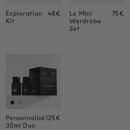
Exploration
Regular price
48€
Regular price
48€
Le Mini
Regul
75€
Kit
Wardrobe
Set
Personnalisé
Regular price
125€
30ml Duo