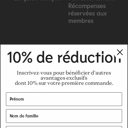
Récompenses
réservées aux
membres
C
10% de réduction
EUR € | Pays-Bas
o
Français
Inscrivez-vous pour bénéficier d'autres
avantages exclusifs
u
dont 10% sur votre première commande.
© 2026 Commodity . et Commodity
n
Fragrances.
Tous droits réservés
t
r