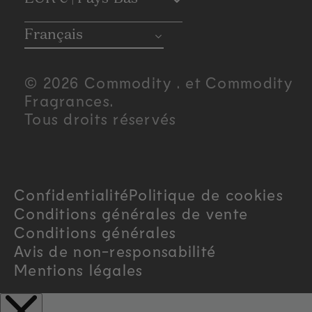
C
o
Français
u
© 2026 Commodity . et Commodity
n
Fragrances.
Tous droits réservés
t
r
Confidentialité
Politique de cookies
y
Conditions générales de vente
/
Conditions générales
Avis de non-responsabilité
r
Mentions légales
e