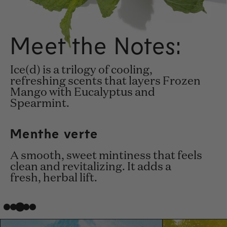
Meet the Notes:
Ice(d) is a trilogy of cooling,
refreshing scents that layers Frozen
Mango with Eucalyptus and
Spearmint.
Mangue congelée
Eucalyptus
Menthe verte
Algues
Cardamome
A smooth, sweet mintiness that feels
clean and revitalizing. It adds a
fresh, herbal lift.