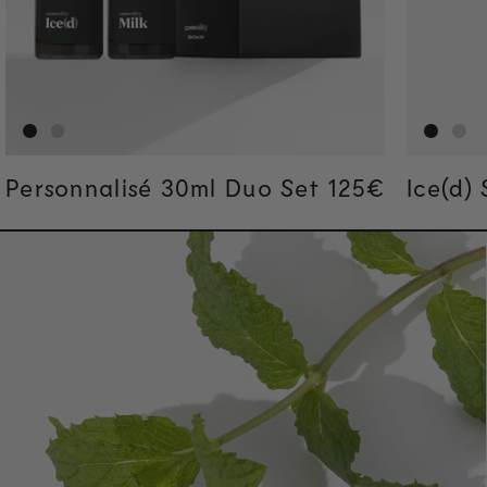
Personnalisé 30ml Duo Set
Regular price
125€
Ice(d)