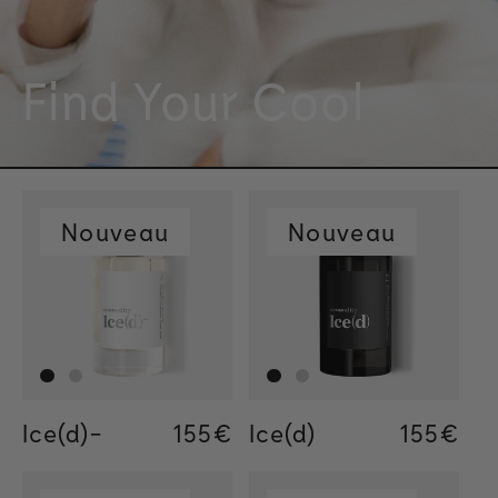
Find Your Cool
Nouveau
Nouveau
Ice(d)-
Regular price
155€
Regular price
155€
Regular price
34€
Ice(d)
Regular
155€
Regular
155€
Regular
34€