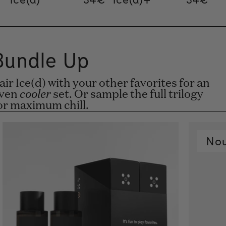
Bundle Up
air Ice(d) with your other favorites for an
ven
cooler
set. Or sample the full trilogy
or maximum chill.
No