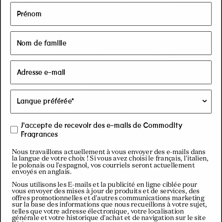
sur votre première commande
Adresse e-mail
Facebook
Pinterest
Instagram
YouTube
TikTok
LinkedIn
Support
Connecter
J'accepte de recevoir des e-mails de Commodity
Fragrances
Nous contacter
Trouver un point
Nous travaillons actuellement à vous envoyer des e-mails dans
la langue de votre choix ! Si vous avez choisi le français, l'italien,
de vente
FAQ
le polonais ou l'espagnol, vos courriels seront actuellement
envoyés en anglais.
Boutique
Livraison
Nous utilisons les E-mails et la publicité en ligne ciblée pour
Flagship à New
Retours et
vous envoyer des mises à jour de produits et de services, des
offres promotionnelles et d'autres communications marketing
York
remboursements
sur la base des informations que nous recueillons à votre sujet,
telles que votre adresse électronique, votre localisation
Commerce de
générale et votre historique d'achat et de navigation sur le site