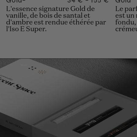
L'essence signature Gold de
Le par
vanille, de bois de santal et
est un
d'ambre est rendue éthérée par
fondu, 
l'Iso E Super.
crémeu