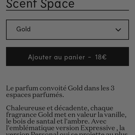
Scent Space
Noté 4
Gold
Ajouter au panier
Regular
18€
price
Le parfum convoité Gold dans les 3
espaces parfumés.
Chaleureuse et décadente, chaque
fragrance Gold met en valeur la vanille,
le bois de santal et l'ambre. Avec
l'emblématique version Expressive , la
version Personal qui se projette au plus