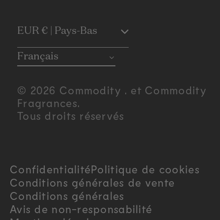
C
EUR € | Pays-Bas
o
Français
u
© 2026 Commodity . et Commodity
n
Fragrances.
Tous droits réservés
t
r
Confidentialité
Politique de cookies
y
Conditions générales de vente
/
Conditions générales
Avis de non-responsabilité