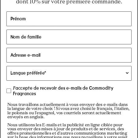
dont 10% sur votre première commande.
17/07/2026
Noté
5
Gold scent space kit
sur
5
Beautiful smell. I wish it had lasted for longer
étoiles
because now I want to smell like that all the time!!
Karin B.
Acheteur vérifié
04/06/2026
Noté
5
Fave
J'accepte de recevoir des e-mails de Commodity
sur
Fragrances
5
Never tire of this scent- in all intensities. Perfect and
étoiles
Nous travaillons actuellement à vous envoyer des e-mails dans
good year-round
la langue de votre choix ! Si vous avez choisi le français, l'italien,
le polonais ou l'espagnol, vos courriels seront actuellement
envoyés en anglais.
Andrea J.
Nous utilisons les E-mails et la publicité en ligne ciblée pour
vous envoyer des mises à jour de produits et de services, des
Acheteur vérifié
offres promotionnelles et d'autres communications marketing
sur la base des informations que nous recueillons à votre sujet,