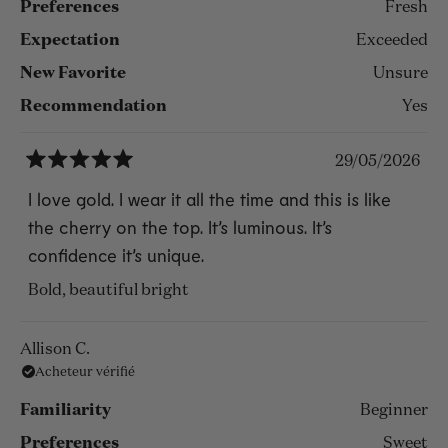
Preferences
Fresh
Expectation
Exceeded
New Favorite
Unsure
Recommendation
Yes
29/05/2026
Noté
5
I love gold. I wear it all the time and this is like
sur
the cherry on the top. It’s luminous. It’s
5
étoiles
confidence it’s unique.
Bold, beautiful bright
Allison C.
Acheteur vérifié
Familiarity
Beginner
Preferences
Sweet