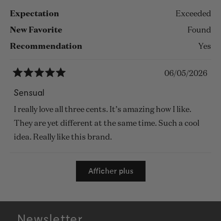
Expectation
Exceeded
New Favorite
Found
Recommendation
Yes
06/05/2026
Noté
5
Sensual
sur
5
I really love all three cents. It’s amazing how I like.
étoiles
They are yet different at the same time. Such a cool
idea. Really like this brand.
Chargement...
Afficher plus
Newsletter