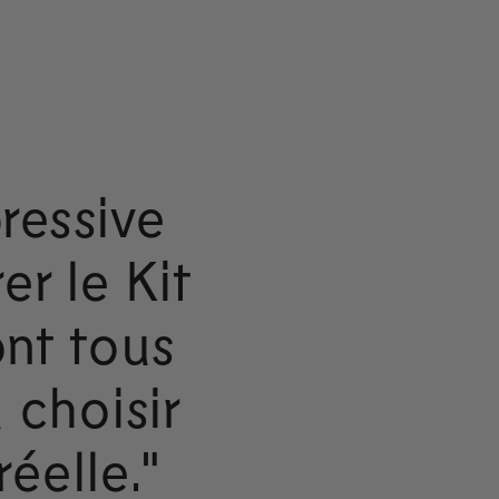
ressive
er le Kit
ont tous
 choisir
réelle."