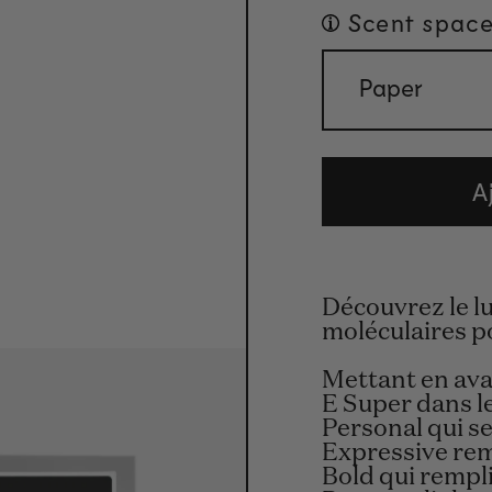
Scent space
Paper
A
Découvrez le l
moléculaires po
Mettant en avan
E Super dans le
Personal qui se
Expressive re
Bold qui rempli