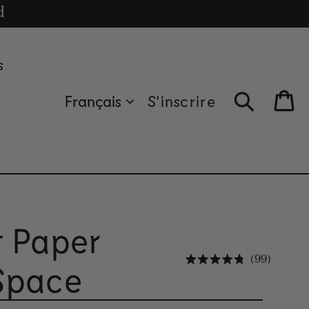
cle
d
s
Français
S'inscrire
Bag
t Paper
Cliquez
99
Space
Noté 4.8 sur 