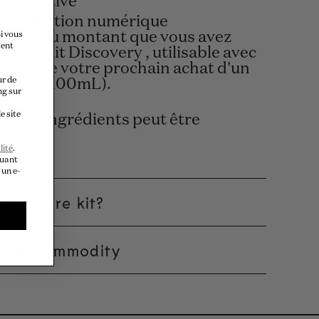
e olfactive
e réduction numérique
dant au montant que vous avez
i vous
ment
votreKit Discovery , utilisable avec
 lors de votre prochain achat d'un
ur de
mplet (100mL).
ng sur
e site
te des ingrédients peut être
lité
.
quant
 un e-
ent votre kit?
 des Commodity