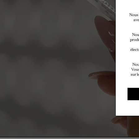
Nous 
ave
Nous
produ
élect
Nou
Vous
sur l