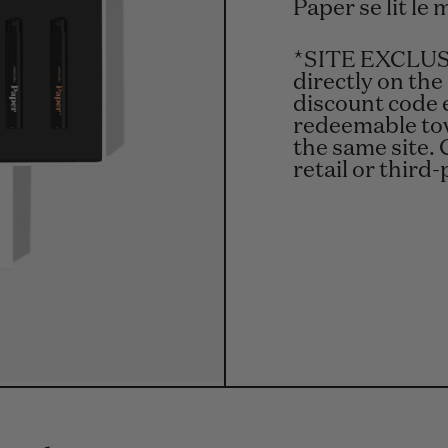
Paper se lit le 
*SITE EXCLUSI
directly on the
discount code 
redeemable tow
the same site. 
retail or third