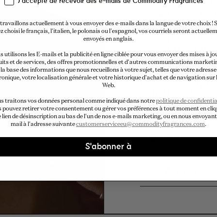
découvert
J'accepte de recevoir des e-mails de Commodity Fragrances
Un code d
correspon
travaillons actuellement à vous envoyer des e-mails dans la langue de votre choix ! S
z choisi le français, l'italien, le polonais ou l'espagnol, vos courriels seront actuelle
payé pour 
envoyés en anglais.
un compte
 utilisons les E-mails et la publicité en ligne ciblée pour vous envoyer des mises à jo
format co
its et de services, des offres promotionnelles et d'autres communications marketi
la base des informations que nous recueillons à votre sujet, telles que votre adresse
ronique, votre localisation générale et votre historique d'achat et de navigation sur l
La liste complè
Web.
consultée
ici
.
s traitons vos données personal comme indiqué dans notre
politique de confidentia
 pouvez retirer votre consentement ou gérer vos préférences à tout moment en cli
e lien de désinscription au bas de l'un de nos e-mails marketing, ou en nous envoyant
mail à l'adresse suivante
customerserviceeu@commodityfragrances.com
.
Que conti
S'abonner à
À propos