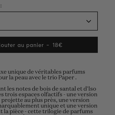
:
jouter au panier
Regular
18€
price
uxe unique de véritables parfums
ur la peau avec le trio Paper .
t les notes de bois de santal et d'Iso
s trois espaces olfactifs - une version
 projette au plus près, une version
marquablement unique et une version
t la pièce - cette trilogie de parfums