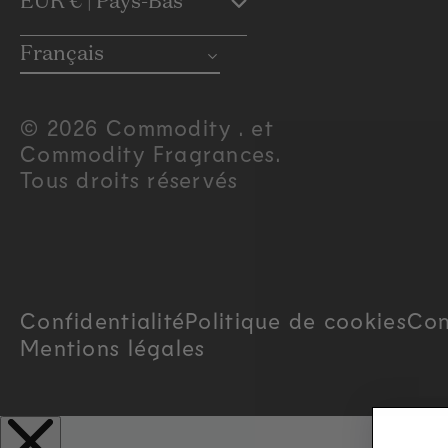
C
EUR € | Pays-Bas
o
Français
u
© 2026 Commodity . et
Commodity Fragrances.
n
Tous droits réservés
t
r
Confidentialité
Politique de cookies
Con
y
Mentions légales
/