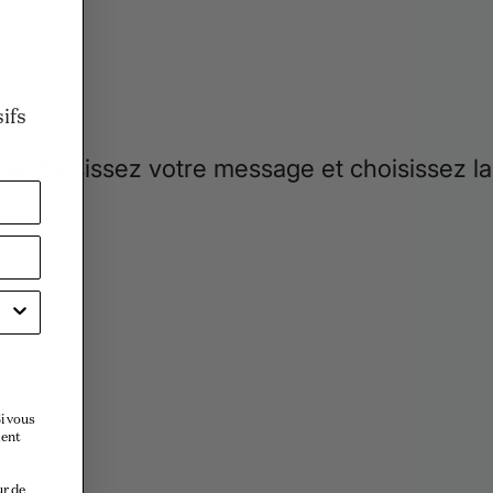
n
ifs
i vous
ment
ur de