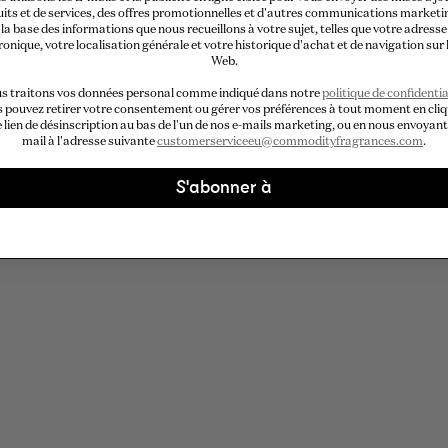
its et de services, des offres promotionnelles et d'autres communications marketi
la base des informations que nous recueillons à votre sujet, telles que votre adresse
ronique, votre localisation générale et votre historique d'achat et de navigation sur l
Web.
s traitons vos données personal comme indiqué dans notre
politique de confidentia
 pouvez retirer votre consentement ou gérer vos préférences à tout moment en cli
e lien de désinscription au bas de l'un de nos e-mails marketing, ou en nous envoyant
mail à l'adresse suivante
customerserviceeu@commodityfragrances.com
.
S'abonner à