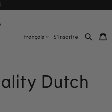
cle
d
s
Français
S'inscrire
Bag
uality Dutch