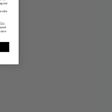
ng sur
e site
lité
.
quant
 un e-