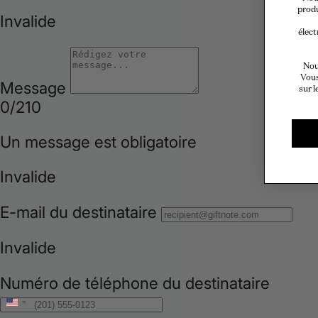
produ
élect
Nou
Vous
sur l