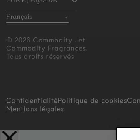
C
EUR € | Pays-Bas
o
Français
u
© 2026 Commodity . et
Commodity Fragrances.
n
Tous droits réservés
t
r
Confidentialité
Politique de cookies
Con
y
Mentions légales
/