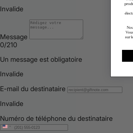
produ
élect
Nou
Vous
sur l