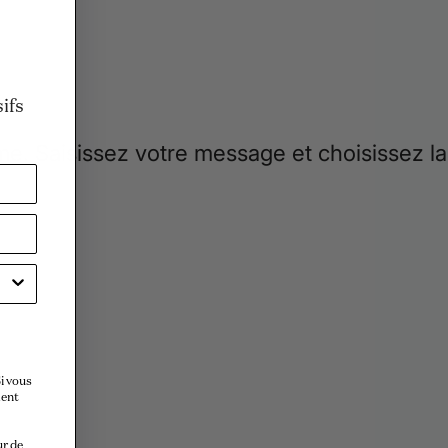
n
ifs
i vous
ment
ur de