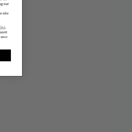
ng sur
e site
lité
.
quant
 un e-