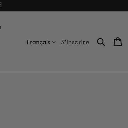
cle
d
s
Français
S'inscrire
Bag