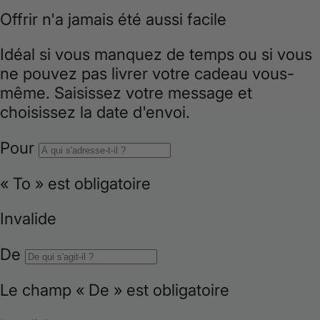
i
o
n