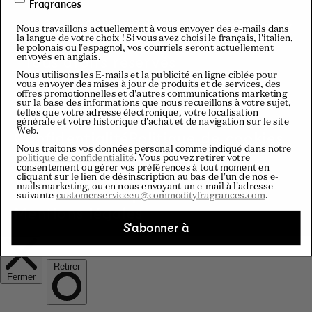
u
Fragrances
© 2026 Commodity . et Commodity
Nous travaillons actuellement à vous envoyer des e-mails dans
n
la langue de votre choix ! Si vous avez choisi le français, l'italien,
Fragrances.
le polonais ou l'espagnol, vos courriels seront actuellement
Tous droits réservés
envoyés en anglais.
t
Nous utilisons les E-mails et la publicité en ligne ciblée pour
vous envoyer des mises à jour de produits et de services, des
offres promotionnelles et d'autres communications marketing
r
sur la base des informations que nous recueillons à votre sujet,
telles que votre adresse électronique, votre localisation
générale et votre historique d'achat et de navigation sur le site
Web.
Confidentialité
Politique de cookies
y
Nous traitons vos données personal comme indiqué dans notre
Conditions générales de vente
politique de confidentialité
. Vous pouvez retirer votre
consentement ou gérer vos préférences à tout moment en
/
Conditions générales
cliquant sur le lien de désinscription au bas de l'un de nos e-
mails marketing, ou en nous envoyant un e-mail à l'adresse
Avis de non-responsabilité
suivante
customerserviceeu@commodityfragrances.com
.
r
Mentions légales
S'abonner à
e
g