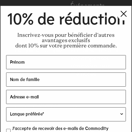
Événements
10% de réduction
Apprendre
Compte
Inscrivez-vous pour bénéficier d'autres
A propos de nous
Compte
avantages exclusifs
dont 10% sur votre première commande.
Le guide complet
Parrainer un ami
Récompenses
réservées aux
membres
C
EUR € | Pays-Bas
o
Français
J'accepte de recevoir des e-mails de Commodity