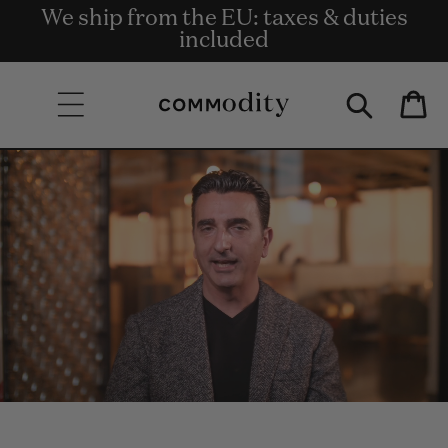
We ship from the EU: taxes & duties
Livraison gratuite à partir de 135 €
Get rewards for shopping with
Skip to content
Commodity.Circle
included
d'achat.
Bag