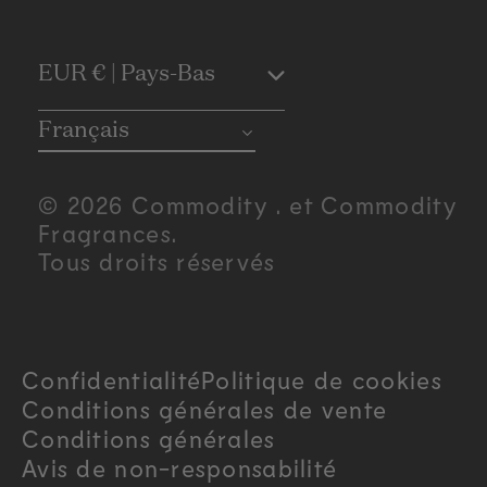
C
EUR € | Pays-Bas
o
Français
u
© 2026 Commodity . et Commodity
n
Fragrances.
Tous droits réservés
t
r
Confidentialité
Politique de cookies
y
Conditions générales de vente
/
Conditions générales
Avis de non-responsabilité