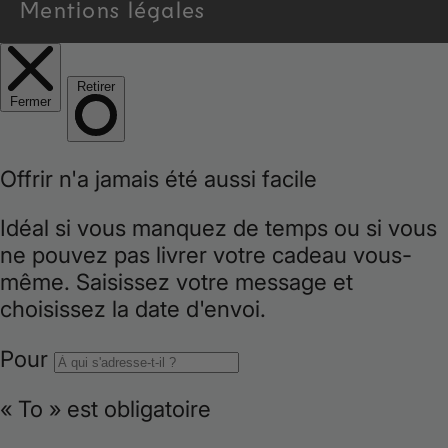
r
Mentions légales
e
g
i
o
n