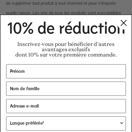
de supprimer tout produit à tout moment et pour n'importe
quelle raison. Les prix de tous les produits sont susceptibles
d'être modifiés.
10% de réduction
Inscrivez-vous pour bénéficier d'autres
avantages exclusifs
6.
ACHATS ET PAIEMENT
dont 10% sur votre première commande.
Nous acceptons les modes de paiement suivants :
-
Visa
-
Mastercard
-
American Express
-
Discover
-
PayPal