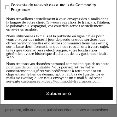
-
Apple Pay
J'accepte de recevoir des e-mails de Commodity
-
Google Pay
Fragrances
-
Maestro
Nous travaillons actuellement à vous envoyer des e-mails dans
la langue de votre choix ! Si vous avez choisi le français, l'italien,
le polonais ou l'espagnol, vos courriels seront actuellement
-
iDEAL
envoyés en anglais.
-
Bancontact
Nous utilisons les E-mails et la publicité en ligne ciblée pour
vous envoyer des mises à jour de produits et de services, des
offres promotionnelles et d'autres communications marketing
sur la base des informations que nous recueillons à votre sujet,
telles que votre adresse électronique, votre localisation
générale et votre historique d'achat et de navigation sur le site
Web.
Vous acceptez de fournir des informations actuelles,
Nous traitons vos données personal comme indiqué dans notre
complètes et précises sur vos achats et votre compte pour
politique de confidentialité
. Vous pouvez retirer votre
consentement ou gérer vos préférences à tout moment en
cliquant sur le lien de désinscription au bas de l'un de nos e-
tous les achats effectués sur le Site. Vous acceptez en outre
mails marketing, ou en nous envoyant un e-mail à l'adresse
suivante
customerserviceeu@commodityfragrances.com
.
de mettre rapidement à jour les informations relatives au
compte et au paiement, notamment l'adresse électronique, le
S'abonner à
mode de paiement et la date d'expiration de la carte de
paiement, afin que nous puissions effectuer vos transactions