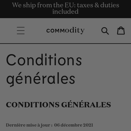
We ship from the EU: taxes & duties
Livraison gratuite à partir de 135 €
Get rewards for shopping with
Skip to content
Commodity.Circle
included
d'achat.
Bag
Conditions
générales
CONDITIONS GÉNÉRALES
Dernière mise à jour :
06 décembre 2021