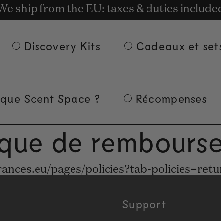
t rewards for shopping with Commodity.Cir
We ship from the EU: taxes & duties include
Livraison gratuite à partir de 135 € d'achat.
Discovery Kits
Cadeaux et set
 que Scent Space ?
Récompenses
tique de rembours
ances.eu/pages/policies?tab-policies=retu
Support