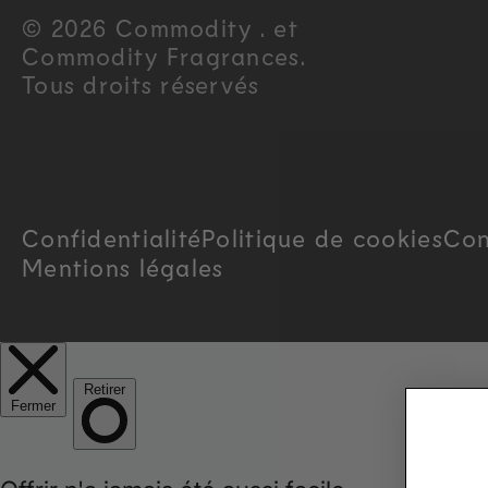
u
© 2026 Commodity . et
Commodity Fragrances.
n
Tous droits réservés
t
r
Confidentialité
Politique de cookies
Con
y
Mentions légales
/
r
e