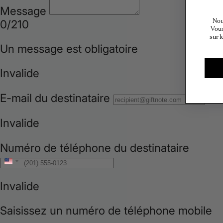
Nou
Vous
sur l