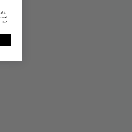
lité
.
quant
 un e-