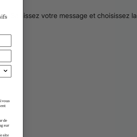
ifs
i vous
ment
ur de
ng sur
e site