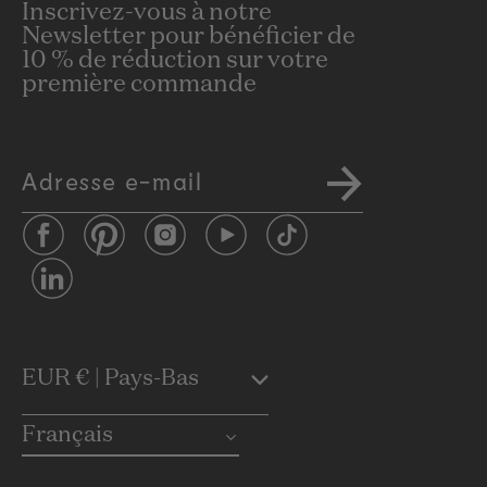
Inscrivez-vous à notre
Newsletter pour bénéficier de
10 % de réduction sur votre
première commande
Adresse e-mail
Facebook
Pinterest
Instagram
YouTube
TikTok
LinkedIn
C
EUR € | Pays-Bas
o
Français