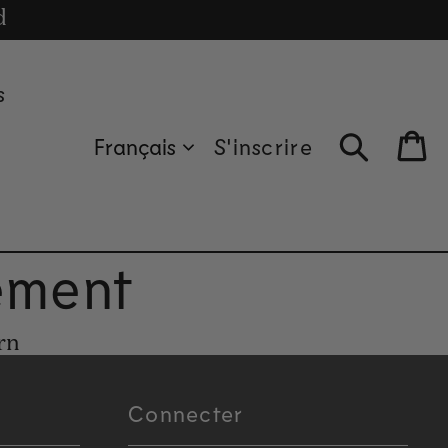
cle
d
s
Français
S'inscrire
Bag
ement
rn
Connecter