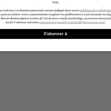
Web.
s traitons vos données personal comme indiqué dans notre
politique de confidentia
 pouvez retirer votre consentement ou gérer vos préférences à tout moment en cli
e lien de désinscription au bas de l'un de nos e-mails marketing, ou en nous envoyant
mail à l'adresse suivante
customerserviceeu@commodityfragrances.com
.
S'abonner à