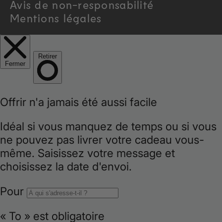
Avis de non-responsabilité
r
Mentions légales
e
g
i
o
n