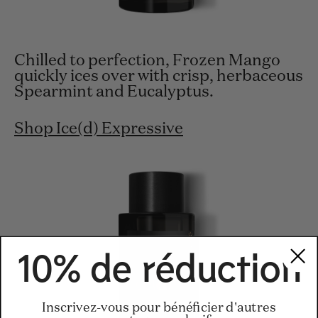
Chilled to perfection, Frozen Mango
quickly ices over with crisp, herbaceous
Spearmint and Eucalyptus.
Shop Ice(d) Expressive
10% de réduction
Inscrivez-vous pour bénéficier d'autres