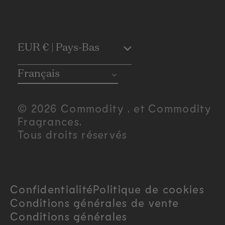
C
EUR € | Pays-Bas
o
Français
u
© 2026 Commodity . et Commodity
n
Fragrances.
Tous droits réservés
t
r
Confidentialité
Politique de cookies
y
Conditions générales de vente
/
Conditions générales