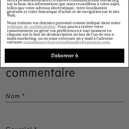
offres promotionnelles et d'autres communications marketing
Retour au blog
sur la base des informations que nous recueillons à votre sujet,
telles que votre adresse électronique, votre localisation
générale et votre historique d'achat et de navigation sur le site
Web.
Nous traitons vos données personal comme indiqué dans notre
politique de confidentialité
. Vous pouvez retirer votre
consentement ou gérer vos préférences à tout moment en
cliquant sur le lien de désinscription au bas de l'un de nos e-
mails marketing, ou en nous envoyant un e-mail à l'adresse
suivante
customerserviceeu@commodityfragrances.com
.
Laissez un
S'abonner à
commentaire
Nom
*