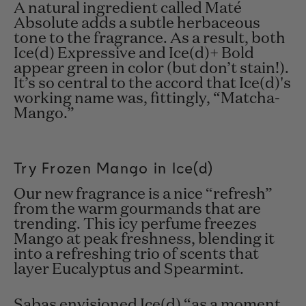
A natural ingredient called Maté
Absolute adds a subtle herbaceous
tone to the fragrance. As a result, both
Ice(d) Expressive and Ice(d)+ Bold
appear green in color (but don’t stain!).
It’s so central to the accord that Ice(d)'s
working name was, fittingly, “Matcha-
Mango.”
Try Frozen Mango in Ice(d)
Our new fragrance is a nice “refresh”
from the warm gourmands that are
trending. This icy perfume freezes
Mango at peak freshness, blending it
into a refreshing trio of scents that
layer Eucalyptus and Spearmint.
Sabas envisioned Ice(d) “
as a moment