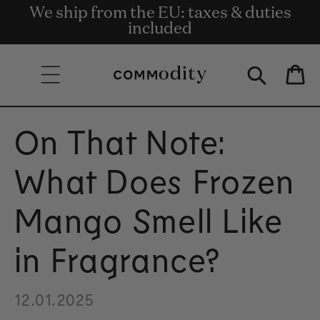
We ship from the EU: taxes & duties
Livraison gratuite à partir de 135 €
Get rewards for shopping with
Skip to content
Commodity.Circle
included
d'achat.
Bag
On That Note:
What Does Frozen
Mango Smell Like
in Fragrance?
12.01.2025