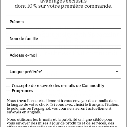
avantages exclusifs
dont 10% sur votre première commande.
Frozen Mango is dialed down to a
bone-chilling intensity with Spearmint
and Eucalyptus. Tonka Bean and
Amber cut through the frost, forging a
long-lasting freshness that commands
attention.
Shop Ice(d)+ Bold
J'accepte de recevoir des e-mails de Commodity
Special thanks to Givaudan for
Fragrances
providing information and resources
used in the creation of this post.
Nous travaillons actuellement à vous envoyer des e-mails dans
la langue de votre choix ! Si vous avez choisi le français, l'italien,
le polonais ou l'espagnol, vos courriels seront actuellement
envoyés en anglais.
Nous utilisons les E-mails et la publicité en ligne ciblée pour
vous envoyer des mises à jour de produits et de services, des