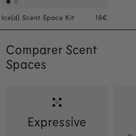
Ice(d) Scent Space Kit
Regular pric
18€
Regular pric
18€
Comparer Scent
Spaces
Expressive