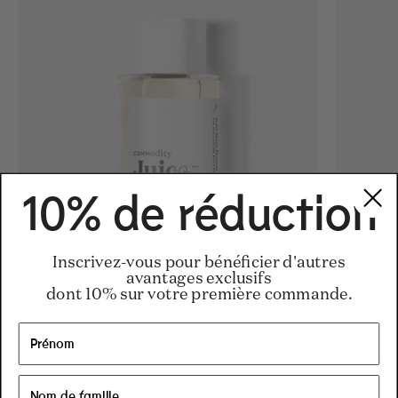
10% de réduction
Inscrivez-vous pour bénéficier d'autres
avantages exclusifs
dont 10% sur votre première commande.
Juice-
Regular price
34 €
-
155 €
Regular pric
155€
Regular pric
34€
Milk-