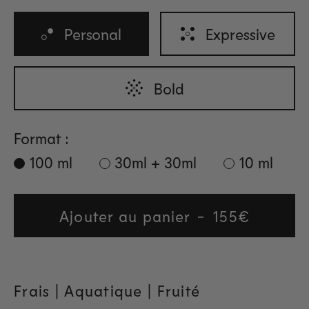
Personal
Expressive
Bold
Format :
100 ml
30ml + 30ml
10 ml
Ajouter au panier
Regular
155€
price
Frais | Aquatique | Fruité