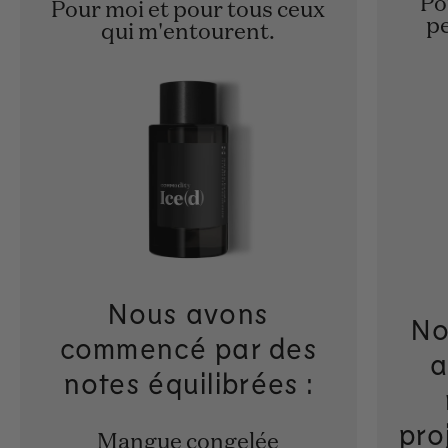
Po
Pour moi et pour tous ceux
pe
qui m'entourent.
Nous avons
No
commencé par des
a
notes équilibrées :
pro
Mangue congelée