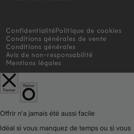
t
r
Confidentialité
Politique de cookies
y
Conditions générales de vente
/
Conditions générales
Avis de non-responsabilité
r
Mentions légales
e
g
i
o