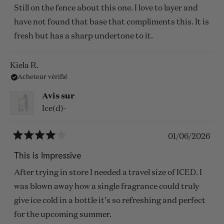
5
Still on the fence about this one. I love to layer and
étoiles
have not found that base that compliments this. It is
fresh but has a sharp undertone to it.
Kiela R.
Acheteur vérifié
Avis sur
Ice(d)-
01/06/2026
Noté
4
This is Impressive
sur
5
After trying in store I needed a travel size of ICED. I
étoiles
was blown away how a single fragrance could truly
give ice cold in a bottle it’s so refreshing and perfect
for the upcoming summer.