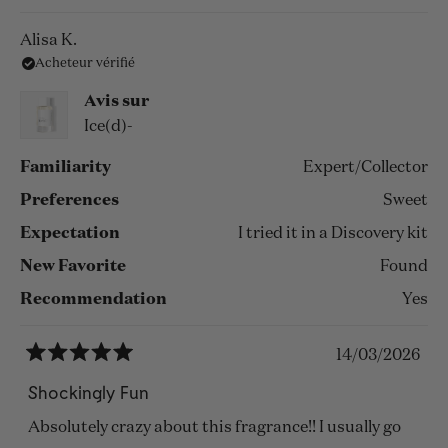
Alisa K.
Acheteur vérifié
Avis sur
Ice(d)-
Familiarity
Expert/Collector
Preferences
Sweet
Expectation
I tried it in a Discovery kit
New Favorite
Found
Recommendation
Yes
14/03/2026
Noté
5
Shockingly Fun
sur
5
Absolutely crazy about this fragrance!! I usually go
étoiles