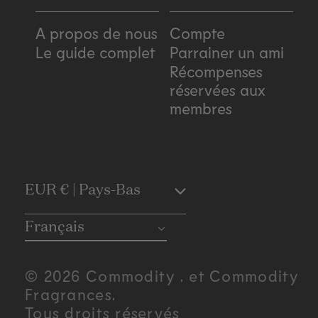
A propos de nous
Compte
Le guide complet
Parrainer un ami
Récompenses
réservées aux
membres
C
EUR € | Pays-Bas
o
Français
u
© 2026 Commodity . et Commodity
n
Fragrances.
Tous droits réservés