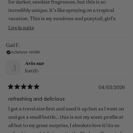
for darker, smokier fragrances, but this is so
incredibly unique. It’s like spraying on a tropical
vacation. This is my sundress and ponytail, girl’s
night fragrance from now on. I love this company!!
En
Lire la suite
savoir
plus
Gail F.
Acheteur vérifié
sur
cet
Avis sur
avis
Ice(d)-
04/03/2026
Noté
5
refreshing and delicious
sur
5
I got a travel size first and used it up fast so I went on
étoiles
and got a small bottle... this is not my scent profile at
all but to my great surprise, I absolute love it! its so