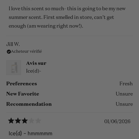
sur
5
I love this scent so much- this is going to be my new
étoiles
summer scent. First smelled in store, can’t get
enough (am wearing right now!).
Jill W.
Acheteur vérifié
Avis sur
Ice(d)-
Preferences
Fresh
New Favorite
Unsure
Recommendation
Unsure
01/06/2026
Noté
3
Ice(d) - hmmmmm
sur