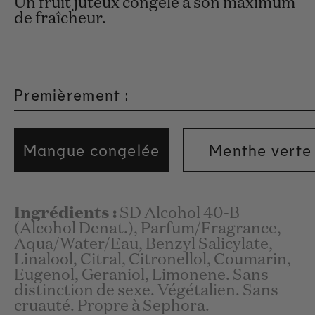
Un fruit juteux congelé à son maximum
de fraîcheur.
Premièrement :
Mangue congelée
Menthe verte
Ingrédients :
SD Alcohol 40-B
(Alcohol Denat.), Parfum/Fragrance,
Aqua/Water/Eau, Benzyl Salicylate,
Linalool, Citral, Citronellol, Coumarin,
Eugenol, Geraniol, Limonene. Sans
distinction de sexe. Végétalien. Sans
cruauté. Propre à Sephora.