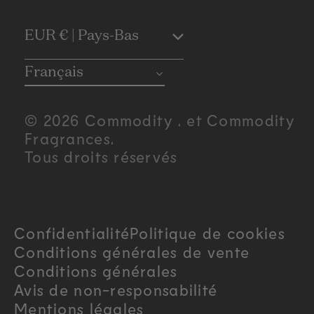
C
EUR € | Pays-Bas
o
Français
u
© 2026 Commodity . et Commodity
n
Fragrances.
Tous droits réservés
t
r
Confidentialité
Politique de cookies
y
Conditions générales de vente
/
Conditions générales
Avis de non-responsabilité
r
Mentions légales