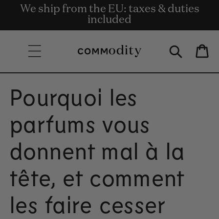
We ship from the EU: taxes & duties
Livraison gratuite à partir de 135 €
Get rewards for shopping with
Skip to content
Commodity.Circle
included
d'achat.
Bag
Pourquoi les
parfums vous
donnent mal à la
tête, et comment
les faire cesser