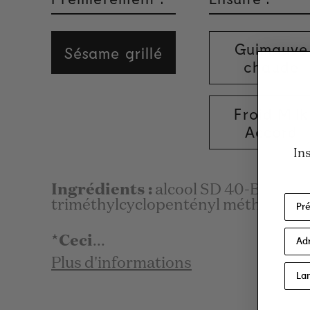
Guimauve
Sésame grillé
chaude
Froid Milk
Accord
In
Ingrédients :
alcool SD 40-B, parfu
triméthylcyclopentényl méthylisopen
*Ceci
...
Plus d'informations