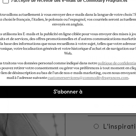
J'accepte de recevoir des e-mails de Commodity Fragrances
Christe
travaillons actuellement à vous envoyer des e-mails dans la langue de votre choix ! S
z choisi le français, l'italien, le polonais ou l'espagnol, vos courriels seront actuelle
envoyés en anglais.
 utilisons les E-mails et la publicité en ligne ciblée pour vous envoyer des mises à jo
À l'instar d'un 
its et de services, des offres promotionnelles et d'autres communications marketi
ingrédients pou
la base des informations que nous recueillons à votre sujet, telles que votre adresse
ronique, votre localisation générale et votre historique d'achat et de navigation sur l
nos parfumeurs
Web.
appelons - se p
pour créer les 
s traitons vos données personal comme indiqué dans notre
politique de confidentia
 pouvez retirer votre consentement ou gérer vos préférences à tout moment en cli
inspirés par le
e lien de désinscription au bas de l'un de nos e-mails marketing, ou en nous envoyant
nom.
mail à l'adresse suivante
customerserviceeu@commodityfragrances.com
.
S'abonner à
Le nez cr
L'inspirat