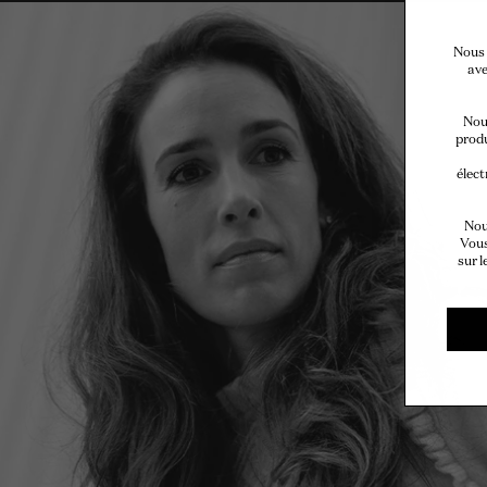
Nous 
ave
Nous
produ
élect
Nou
Vous
sur l