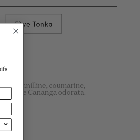
Fève Tonka
n
ifs
eau, vanilline, coumarine,
xtrait de Cananga odorata.