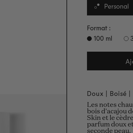
Personal
Format :
100 ml
Aj
Doux | Boisé 
Les notes chau
bois d'acajou 
Skin et le cèd
parfum doux e
seconde peau.