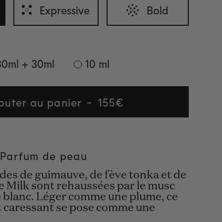
Expressive
Bold
30ml + 30ml
10 ml
outer au panier
Regular
155€
price
| Parfum de peau
des de guimauve, de fève tonka et de
de Milk sont rehaussées par le musc
re blanc. Léger comme une plume, ce
t caressant se pose comme une