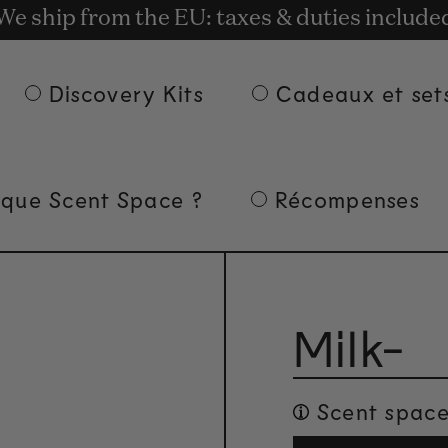
t rewards for shopping with Commodity.Cir
We ship from the EU: taxes & duties include
Livraison gratuite à partir de 135 € d'achat.
Discovery Kits
Cadeaux et set
 que Scent Space ?
Récompenses
Milk-
Scent space