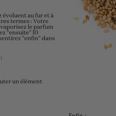
évoluent au fur et à
res termes : Votre
 vaporisez le parfum
ez "ensuite" 10
sentirez "enfin" dans
:
outer un élément
Enfin :