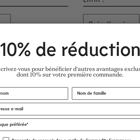
Bois d'acajou
10% de réductio
Musc pour la
peau
scrivez-vous pour bénéficier d'autres avantages exclus
dont 10% sur votre première commande.
m, tétraméthylacétyloctahydronaphtalènes, 
ténol, huile de Pogostemon cablin, huile/e