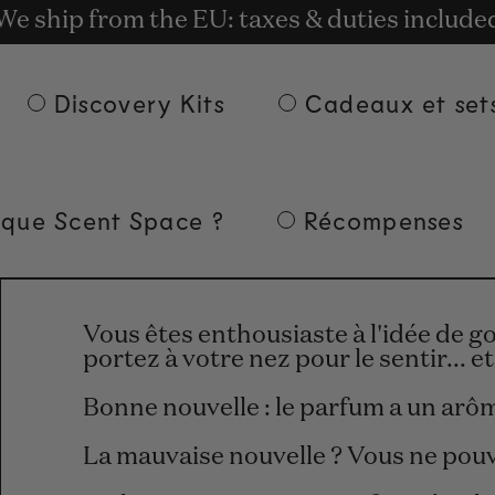
t rewards for shopping with Commodity.Cir
We ship from the EU: taxes & duties include
Livraison gratuite à partir de 135 € d'achat.
Discovery Kits
Cadeaux et set
 que Scent Space ?
Récompenses
Vous êtes enthousiaste à l'idée de 
portez à votre nez pour le sentir... e
Bonne nouvelle : le parfum a un arô
La mauvaise nouvelle ? Vous ne pouve