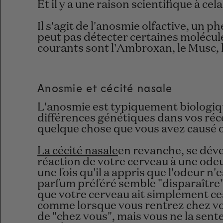
Et il y a une raison scientifique à cela
Il s'agit de l'anosmie olfactive, un 
peut pas détecter certaines molécul
courants sont l'Ambroxan, le Musc, le
Anosmie et cécité nasale
L'anosmie est typiquement biologiqu
différences génétiques dans vos réce
quelque chose que vous avez causé 
La cécité nasale
en revanche, se dével
réaction de votre cerveau à une ode
une fois qu'il a appris que l'odeur n
parfum préféré semble "disparaître"
que votre cerveau ait simplement ces
comme lorsque vous rentrez chez vo
de "chez vous", mais vous ne la sent