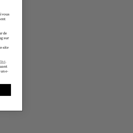
i vous
ment
ur de
ng sur
e site
lité
.
quant
 un e-