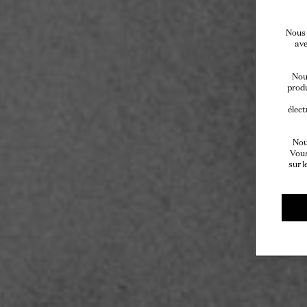
Nous 
ave
Nous
produ
élect
Nou
Vous
sur l