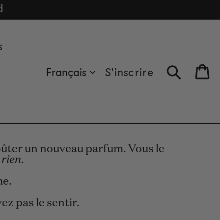
cle
d
s
Français
S'inscrire
Bag
goûter un nouveau parfum. Vous le
t
rien
.
me.
z pas le sentir.