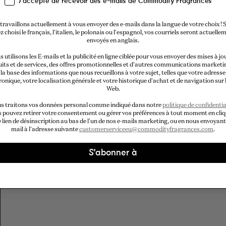
J'accepte de recevoir des e-mails de Commodity Fragrances
travaillons actuellement à vous envoyer des e-mails dans la langue de votre choix ! S
z choisi le français, l'italien, le polonais ou l'espagnol, vos courriels seront actuelle
envoyés en anglais.
 utilisons les E-mails et la publicité en ligne ciblée pour vous envoyer des mises à jo
its et de services, des offres promotionnelles et d'autres communications marketi
la base des informations que nous recueillons à votre sujet, telles que votre adresse
ronique, votre localisation générale et votre historique d'achat et de navigation sur l
Web.
s traitons vos données personal comme indiqué dans notre
politique de confidentia
 pouvez retirer votre consentement ou gérer vos préférences à tout moment en cli
e lien de désinscription au bas de l'un de nos e-mails marketing, ou en nous envoyant
mail à l'adresse suivante
customerserviceeu@commodityfragrances.com
.
S'abonner à