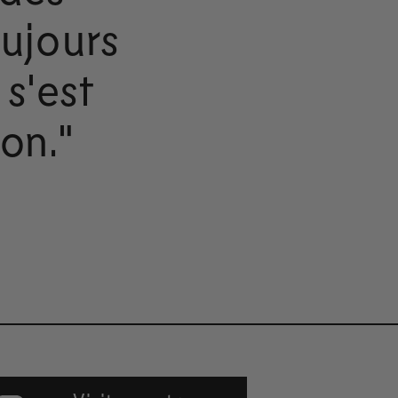
oujours
 s'est
on."