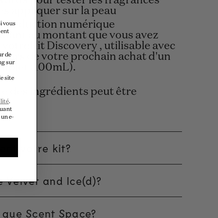
vards pour tester les fragrances
es appliquer sur la peau
e réduction numérique
i vous
ment
dant au montant que vous avez
votreKit Discovery , utilisable avec
 lors de votre prochain achat d'un
ur de
ng sur
mplet (100mL).
e site
te des ingrédients peut être
lité
.
quant
 un e-
ent votre kit?
 Velvet and Ice(d)?
 que Scent Space?