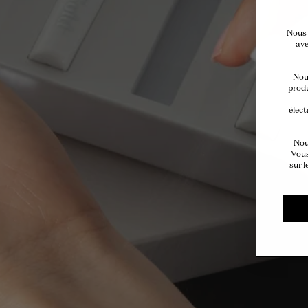
Nous 
ave
Nous
produ
élect
Nou
Vous
sur l