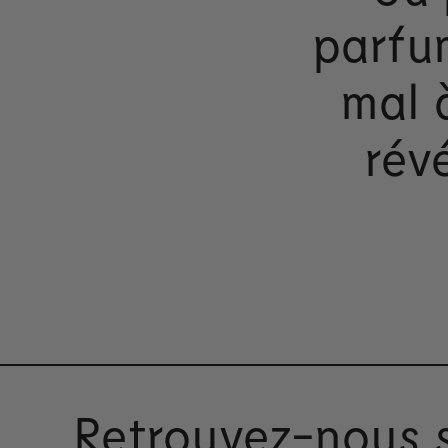
parfum
mal à
rév
Retrouvez-nous 