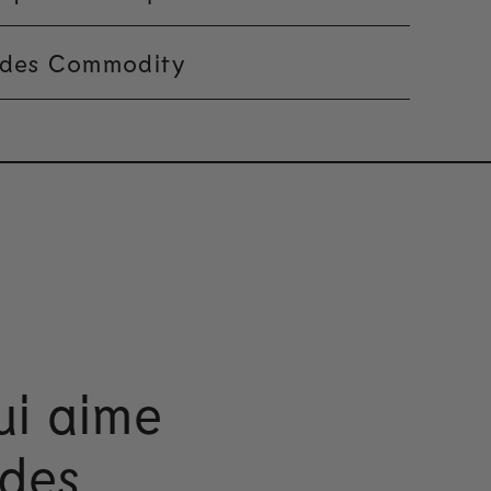
 des Commodity
ui aime
 des