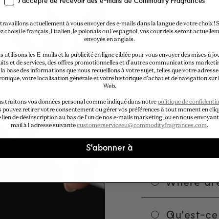
Cartes bu
J'accepte de recevoir des e-mails de Commodity Fragrances
avant de l
Un code d
travaillons actuellement à vous envoyer des e-mails dans la langue de votre choix ! S
z choisi le français, l'italien, le polonais ou l'espagnol, vos courriels seront actuelle
correspon
envoyés en anglais.
payé pour 
un compte
 utilisons les E-mails et la publicité en ligne ciblée pour vous envoyer des mises à jo
its et de services, des offres promotionnelles et d'autres communications marketi
format co
la base des informations que nous recueillons à votre sujet, telles que votre adresse
ronique, votre localisation générale et votre historique d'achat et de navigation sur l
Web.
La liste complè
consultée
ici
.
s traitons vos données personal comme indiqué dans notre
politique de confidentia
 pouvez retirer votre consentement ou gérer vos préférences à tout moment en cli
e lien de désinscription au bas de l'un de nos e-mails marketing, ou en nous envoyant
mail à l'adresse suivante
customerserviceeu@commodityfragrances.com
.
Que conti
S'abonner à
Where are
Qu'est-ce