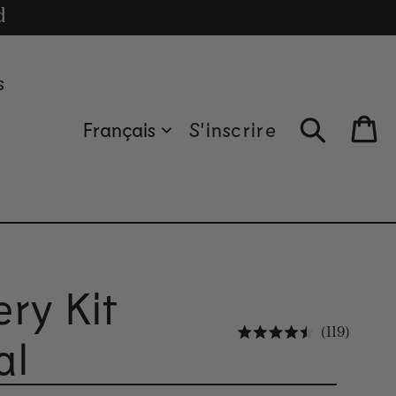
cle
d
s
Français
S'inscrire
Bag
ry Kit
Cliquez
119
al
Noté 4.5 sur 