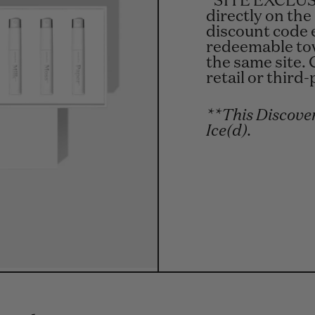
*SITE EXCLUSI
directly on the
discount code 
redeemable tow
the same site. 
retail or third
**This Discover
Ice(d).