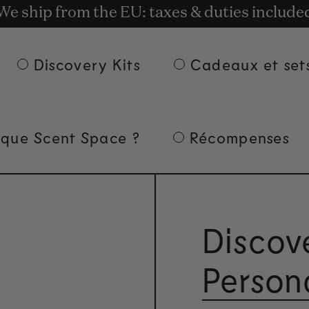
t rewards for shopping with Commodity.Cir
We ship from the EU: taxes & duties include
Livraison gratuite à partir de 135 € d'achat.
Discovery Kits
Cadeaux et set
 que Scent Space ?
Récompenses
Discove
Person