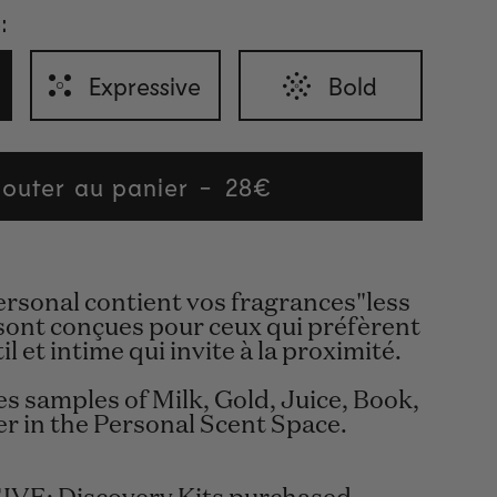
:
Expressive
Bold
jouter au panier
Regular
28€
price
ersonal contient vos fragrances"less
 sont conçues pour ceux qui préfèrent
l et intime qui invite à la proximité.
es samples of Milk, Gold, Juice, Book,
r in the Personal Scent Space.