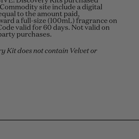
VE: Discovery Kits purchased
 Commodity site include a digital
equal to the amount paid,
ard a full-size (100mL) fragrance on
Code valid for 60 days. Not valid on
-party purchases.
y Kit does not contain Velvet or