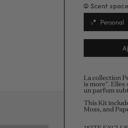
Scent space
Personal
A
La collection P
is more". Elles
un parfum subti
This Kit includ
Moss, and Pape