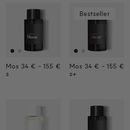
Bestseller
Mos
Regular price
34 €
-
155 €
Regular price
155€
Regular price
34€
Mos
Regular price
34 €
-
155 €
Regula
155€
Regul
34€
s
s+