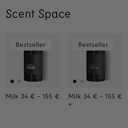
Scent Space
Bestseller
Bestseller
Milk
Regular price
34 €
-
155 €
Regular price
155€
Regular price
34€
Milk
Regular price
34 €
-
155 €
Regula
155€
Regul
34€
+