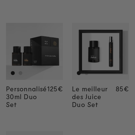
Personnalisé
Regular price
125€
Le meilleur
Regul
85€
Regul
85€
30ml Duo
des Juice
Set
Duo Set