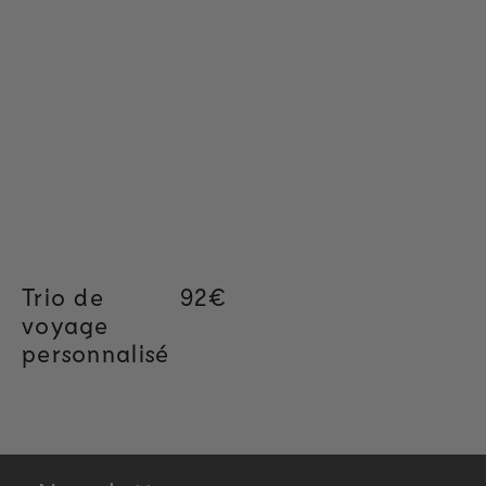
Trio de
Regular price
92€
voyage
personnalisé