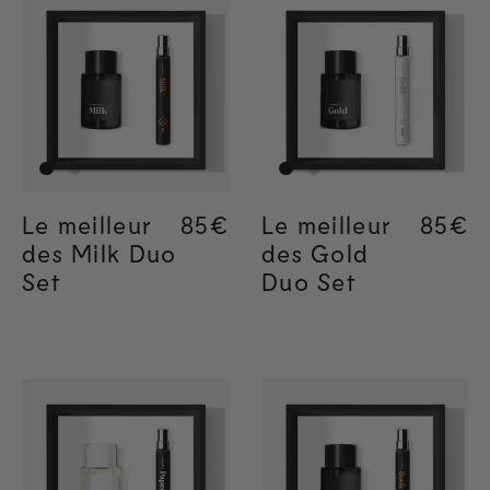
Le meilleur
Regular price
85€
Regular price
85€
Le meilleur
Regul
85€
Regul
85€
des Milk Duo
des Gold
Set
Duo Set