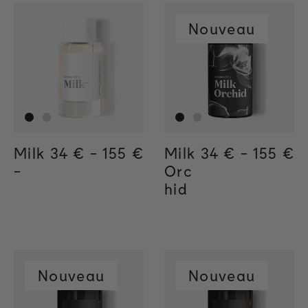
Nouveau
Milk
Regular price
34 €
-
155 €
Regular price
155€
Regular price
34€
Milk
Regular price
34 €
-
155 €
Regula
155€
Regul
34€
-
Orc
hid
Nouveau
Nouveau