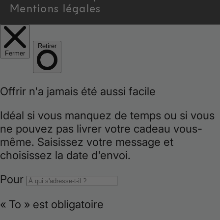
r
Mentions légales
e
g
i
o
n