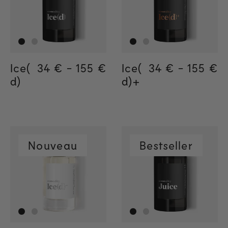
Ice(
Regular price
34 €
-
155 €
Regular price
155€
Regular price
34€
Ice(
Regular price
34 €
-
155 €
Regula
155€
Regul
34€
d)
d)+
Nouveau
Bestseller