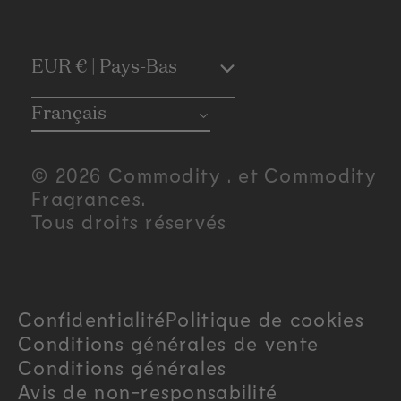
C
EUR € | Pays-Bas
o
Français
u
© 2026 Commodity . et Commodity
n
Fragrances.
Tous droits réservés
t
r
Confidentialité
Politique de cookies
y
Conditions générales de vente
/
Conditions générales
Avis de non-responsabilité