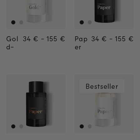
Gol
Regular price
34 €
-
155 €
Regular price
155€
Regular price
34€
Pap
Regular price
34 €
-
155 €
Regula
155€
Regul
34€
d-
er
Bestseller