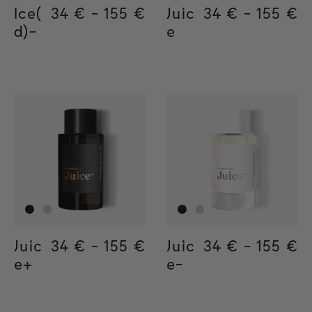
Ice(
Regular price
34 €
-
155 €
Regular price
155€
Regular price
34€
Juic
Regular price
34 €
-
155 €
Regula
155€
Regul
34€
d)-
e
Juic
Regular price
34 €
-
155 €
Regular price
155€
Regular price
34€
Juic
Regular price
34 €
-
155 €
Regula
155€
Regul
34€
e+
e-