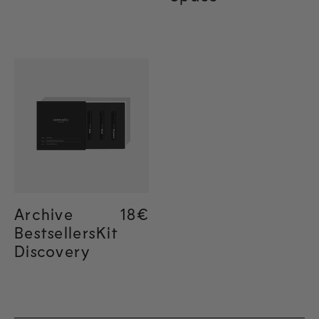
Archive
Regular price
18€
BestsellersKit
Discovery