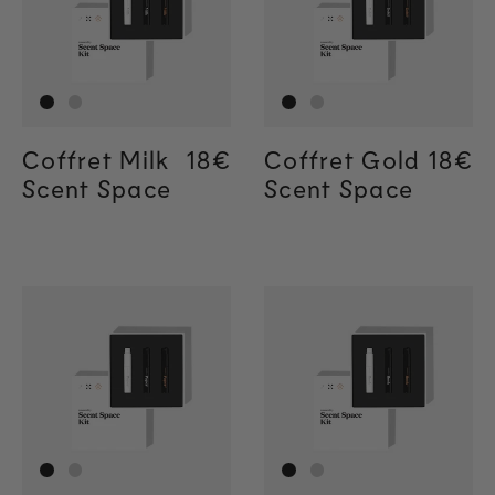
Coffret Milk
Regular price
18€
Regular price
18€
Coffret Gold
Regul
18€
Regul
18€
Scent Space
Scent Space