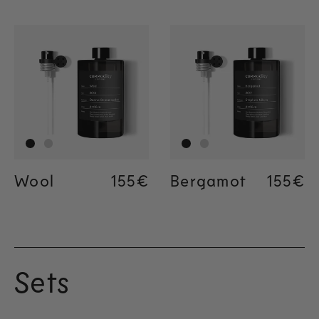
Wool
Regular price
155€
Bergamot
Regula
155€
Sets