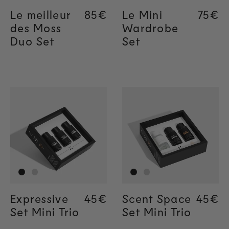
Le meilleur
Regular price
85€
Regular price
85€
Le Mini
Regul
75€
des Moss
Wardrobe
Duo Set
Set
Expressive
Regular price
45€
Scent Space
Regul
45€
Set Mini Trio
Set Mini Trio