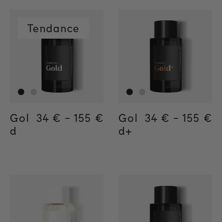
Tendance
Gol
Regular price
34 €
-
155 €
Regular price
155€
Regular price
34€
Gol
Regular price
34 €
-
155 €
Regula
155€
Regul
34€
d
d+