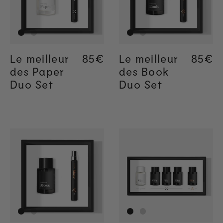
Le meilleur
Regular price
85€
Le meilleur
Regul
85€
des Paper
des Book
Duo Set
Duo Set