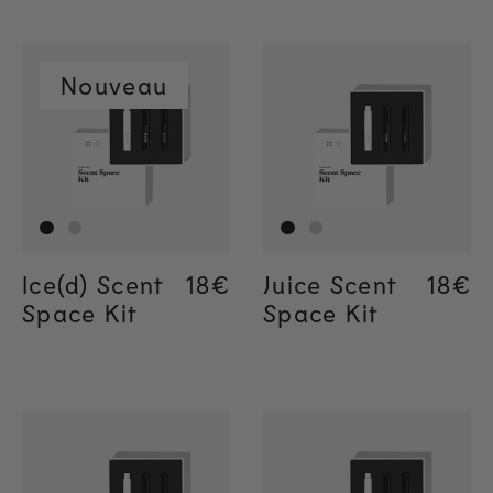
Nouveau
Ice(d) Scent
Regular price
18€
Regular price
18€
Juice Scent
Regul
18€
Regul
18€
Space Kit
Space Kit