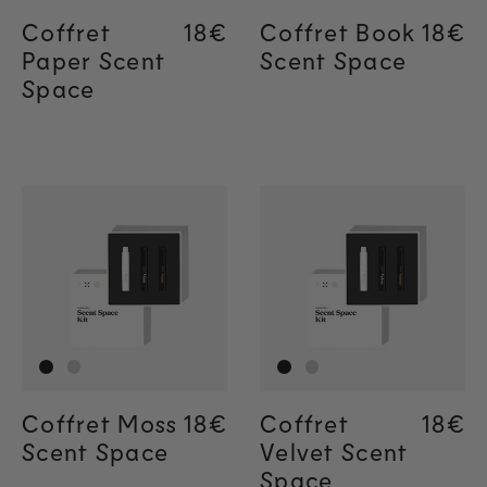
Coffret
Regular price
18€
Regular price
18€
Coffret Book
Regul
18€
Regul
18€
Paper Scent
Scent Space
Space
Coffret Moss
Regular price
18€
Regular price
18€
Coffret
Regul
18€
Regul
18€
Scent Space
Velvet Scent
Space