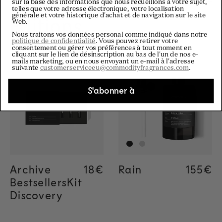
sur la base des informations que nous recueillons à votre sujet,
telles que votre adresse électronique, votre localisation
générale et votre historique d'achat et de navigation sur le site
Editions
Web.
Nous traitons vos données personal comme indiqué dans notre
politique de confidentialité
. Vous pouvez retirer votre
consentement ou gérer vos préférences à tout moment en
cliquant sur le lien de désinscription au bas de l'un de nos e-
mails marketing, ou en nous envoyant un e-mail à l'adresse
suivante
customerserviceeu@commodityfragrances.com
.
S'abonner à
Archive
Regular price
18€
Rain
Regula
155€
BestsellersKit
Discovery