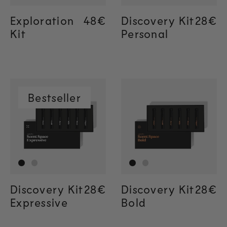
Exploration
Regular price
48€
Regular price
48€
Discovery Kit
Regul
28€
Regul
28€
Kit
Personal
Bestseller
Discovery Kit
Regular price
28€
Regular price
28€
Discovery Kit
Regul
28€
Regul
28€
Expressive
Bold