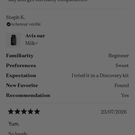
Steph K.
Acheteur vérifié
Avis sur
Milk+
Familiarity
Beginner
Preferences
Sweet
Expectation
I tried it in a Discovery kit
New Favorite
Found
Recommendation
Yes
23/07/2026
Noté
5
Yum.
sur
5
So lovely.