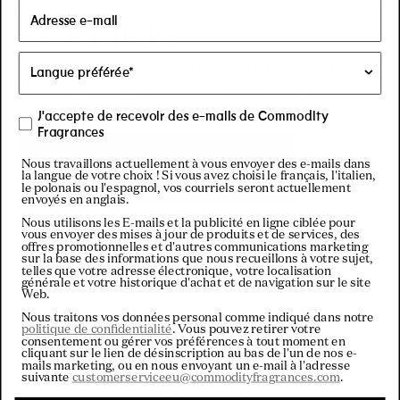
Instagram
La meilleure façon de rester informé
de ce qui se passe à Commodity.
J'accepte de recevoir des e-mails de Commodity
Fragrances
Visitez notre
Nous travaillons actuellement à vous envoyer des e-mails dans
Instagram
la langue de votre choix ! Si vous avez choisi le français, l'italien,
le polonais ou l'espagnol, vos courriels seront actuellement
envoyés en anglais.
Nous utilisons les E-mails et la publicité en ligne ciblée pour
vous envoyer des mises à jour de produits et de services, des
offres promotionnelles et d'autres communications marketing
sur la base des informations que nous recueillons à votre sujet,
telles que votre adresse électronique, votre localisation
générale et votre historique d'achat et de navigation sur le site
Web.
Nous traitons vos données personal comme indiqué dans notre
politique de confidentialité
. Vous pouvez retirer votre
Filtres
consentement ou gérer vos préférences à tout moment en
cliquant sur le lien de désinscription au bas de l'un de nos e-
mails marketing, ou en nous envoyant un e-mail à l'adresse
suivante
customerserviceeu@commodityfragrances.com
.
Chargement...
Trier