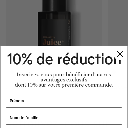
10% de réduction
Inscrivez-vous pour bénéficier d'autres
avantages exclusifs
dont 10% sur votre première commande.
Juice+
Regular price
34 €
-
155 €
Regular pric
155€
Regular pric
34€
Moss+
Retrouvez-nous sur