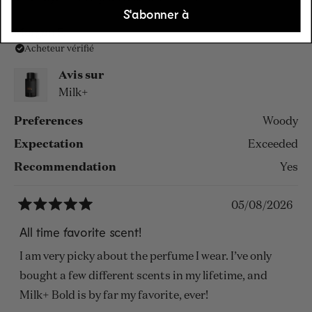
S'abonner à
Morgan F.
Acheteur vérifié
Avis sur
Milk+
Preferences
Woody
Expectation
Exceeded
Recommendation
Yes
05/08/2026
Noté
5
All time favorite scent!
sur
5
I am very picky about the perfume I wear. I’ve only
étoiles
bought a few different scents in my lifetime, and
Milk+ Bold is by far my favorite, ever!