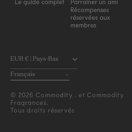
Le guide complet
Parrainer un ami
Récompenses
réservées aux
membres
C
EUR € | Pays-Bas
o
Français
u
© 2026 Commodity . et Commodity
n
Fragrances.
Tous droits réservés
t
r