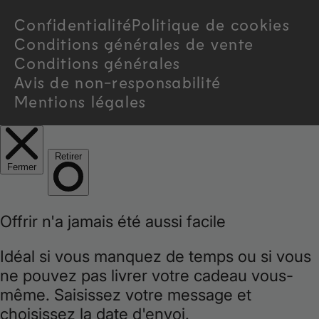
Confidentialité
Politique de cookies
y
Conditions générales de vente
/
Conditions générales
Avis de non-responsabilité
r
Mentions légales
e
g
i
o
n