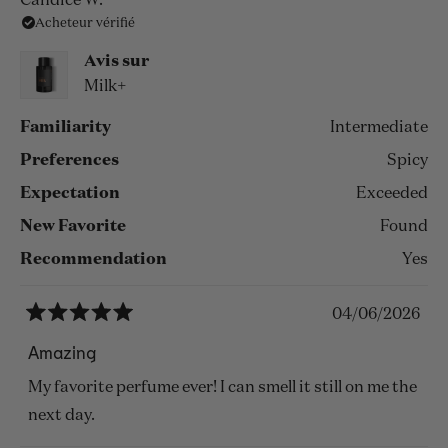
Candice W.
impression on whoever you pass by makes it a must
Acheteur vérifié
sur
have.
cet
Avis sur
avis
Will definitely be buying a bigger size next time.
Milk+
Familiarity
Intermediate
Preferences
Spicy
Expectation
Exceeded
New Favorite
Found
Recommendation
Yes
04/06/2026
Noté
5
Amazing
sur
5
My favorite perfume ever! I can smell it still on me the
étoiles
next day.