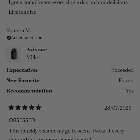
I get a compliment every single day on how delicious
it smells! I got my first bottle in December and I wear
En
Lire la suite
it so much I just purchased another!
savoir
plus
Kyanna M.
Acheteur vérifié
sur
cet
Avis sur
avis
Milk+
Expectation
Exceeded
New Favorite
Found
Recommendation
Yes
28/07/2026
Noté
5
OBSESSED
sur
5
This quickly became my go to scent! I wear it every
étoiles
day and get soo many compliments!