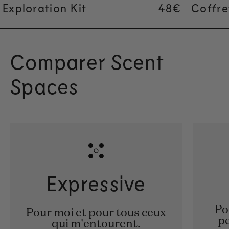
Exploration Kit
Regular pric
48€
Regular pric
48€
Coffre
Comparer Scent
Spaces
Expressive
Po
Pour moi et pour tous ceux
pe
qui m'entourent.