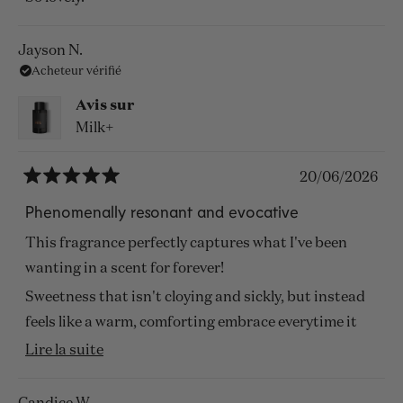
étoiles
Jayson N.
Acheteur vérifié
Avis sur
Milk+
20/06/2026
Noté
5
Phenomenally resonant and evocative
sur
5
This fragrance perfectly captures what I've been
étoiles
wanting in a scent for forever!
Sweetness that isn't cloying and sickly, but instead
feels like a warm, comforting embrace everytime it
hits you. This combined with the 'warm glass of
En
Lire la suite
sweet milk' smoothness of its smell that doesn't
savoir
overpower a room, yet will definelty leave an
plus