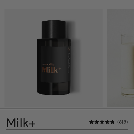
Milk+
Cl
515
Noté 4.9 