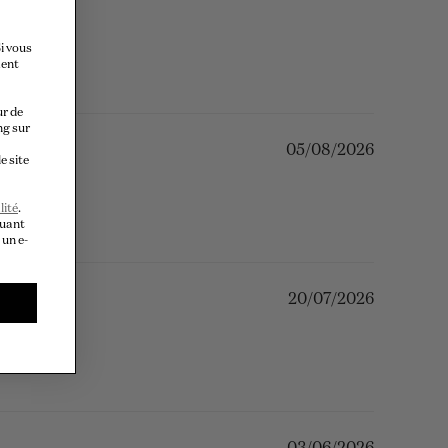
i vous
ment
ur de
ng sur
05/08/2026
e site
lité
.
quant
 un e-
20/07/2026