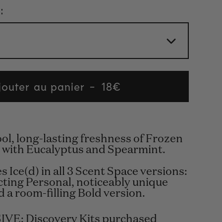
:
jouter au panier
Regular
18€
price
ol, long-lasting freshness of Frozen
 with Eucalyptus and Spearmint.
s Ice(d) in all 3 Scent Space versions:
cting Personal, noticeably unique
 a room-filling Bold version.
VE: Discovery Kits purchased