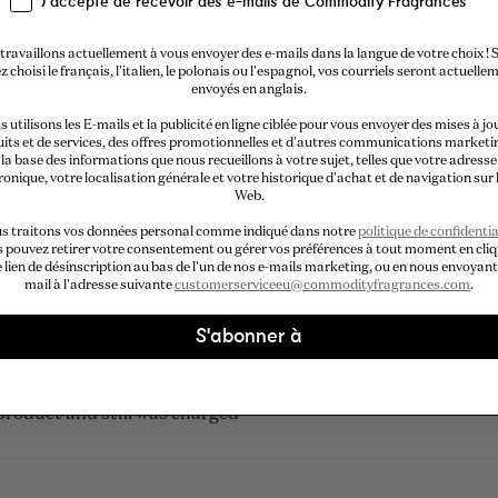
J'accepte de recevoir des e-mails de Commodity Fragrances
travaillons actuellement à vous envoyer des e-mails dans la langue de votre choix ! S
z choisi le français, l'italien, le polonais ou l'espagnol, vos courriels seront actuelle
envoyés en anglais.
Chargement...
 utilisons les E-mails et la publicité en ligne ciblée pour vous envoyer des mises à jo
its et de services, des offres promotionnelles et d'autres communications marketi
la base des informations que nous recueillons à votre sujet, telles que votre adresse
ronique, votre localisation générale et votre historique d'achat et de navigation sur l
Web.
s traitons vos données personal comme indiqué dans notre
politique de confidentia
 pouvez retirer votre consentement ou gérer vos préférences à tout moment en cli
e lien de désinscription au bas de l'un de nos e-mails marketing, ou en nous envoyant
mail à l'adresse suivante
customerserviceeu@commodityfragrances.com
.
S'abonner à
 product and still was charged