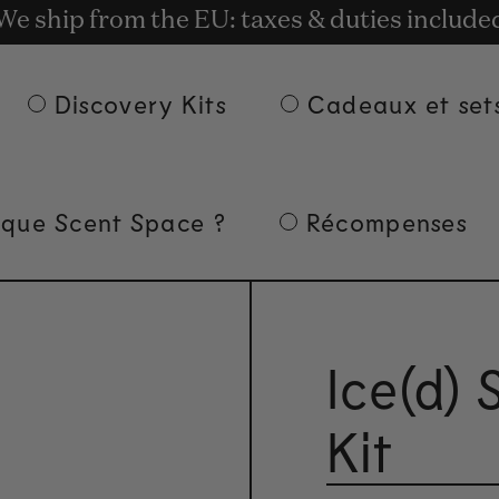
t rewards for shopping with Commodity.Cir
We ship from the EU: taxes & duties include
Livraison gratuite à partir de 135 € d'achat.
Discovery Kits
Cadeaux et set
 que Scent Space ?
Récompenses
Ice(d)
Kit