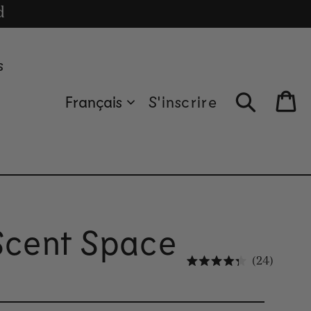
cle
d
s
Français
S'inscrire
Bag
 Scent Space
Cliquez
24
Noté 4.3 sur 