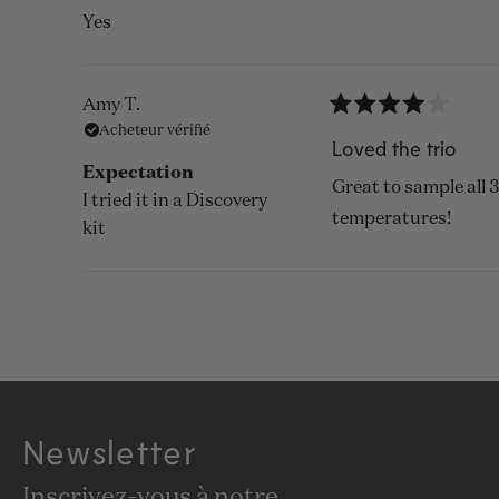
Yes
Amy T.
Noté
Acheteur vérifié
4
Loved the trio
sur
Expectation
5
Great to sample all 3
étoiles
I tried it in a Discovery
temperatures!
kit
Newsletter
Inscrivez-vous à notre