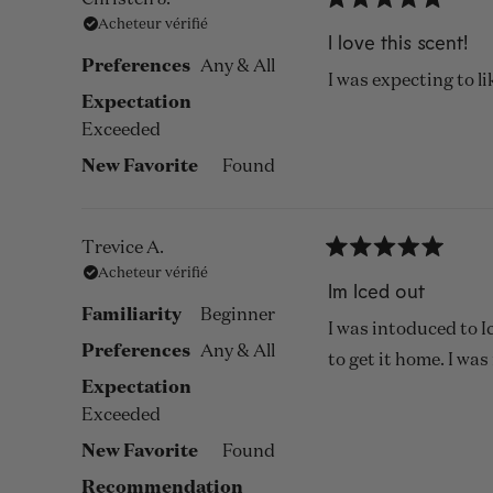
Noté
Acheteur vérifié
5
I love this scent!
sur
Preferences
Any & All
5
I was expecting to l
étoiles
Expectation
Exceeded
New Favorite
Found
Trevice A.
Noté
Acheteur vérifié
5
Im Iced out
sur
Familiarity
Beginner
5
I was intoduced to I
étoiles
Preferences
Any & All
to get it home. I was
Expectation
Exceeded
New Favorite
Found
Recommendation