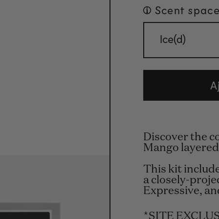
Scent space
Ice(d)
A
Discover the co
Mango layered
This kit include
a closely-proje
Expressive, and
*SITE EXCLUSI