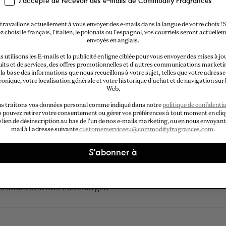
J'accepte de recevoir des e-mails de Commodity Fragrances
travaillons actuellement à vous envoyer des e-mails dans la langue de votre choix ! S
z choisi le français, l'italien, le polonais ou l'espagnol, vos courriels seront actuelle
envoyés en anglais.
Chargement...
 utilisons les E-mails et la publicité en ligne ciblée pour vous envoyer des mises à jo
its et de services, des offres promotionnelles et d'autres communications marketi
la base des informations que nous recueillons à votre sujet, telles que votre adresse
ronique, votre localisation générale et votre historique d'achat et de navigation sur l
Web.
s traitons vos données personal comme indiqué dans notre
politique de confidentia
 pouvez retirer votre consentement ou gérer vos préférences à tout moment en cli
e lien de désinscription au bas de l'un de nos e-mails marketing, ou en nous envoyant
mail à l'adresse suivante
customerserviceeu@commodityfragrances.com
.
S'abonner à
 product and still was charged