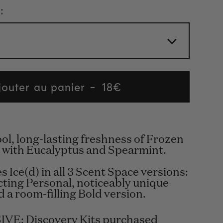
:
jouter au panier
Regular
18€
price
ol, long-lasting freshness of Frozen
 with Eucalyptus and Spearmint.
s Ice(d) in all 3 Scent Space versions:
cting Personal, noticeably unique
 a room-filling Bold version.
VE: Discovery Kits purchased