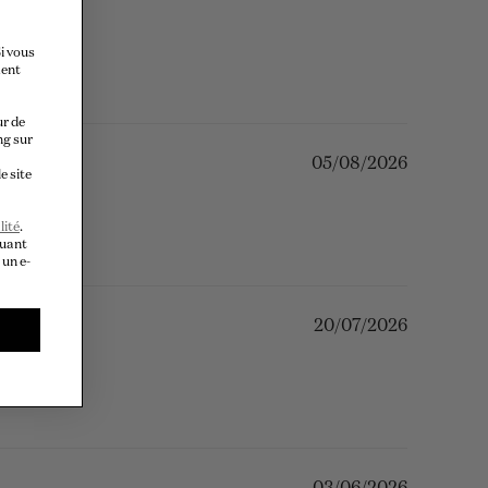
i vous
ment
ur de
ng sur
05/08/2026
e site
lité
.
quant
 un e-
20/07/2026