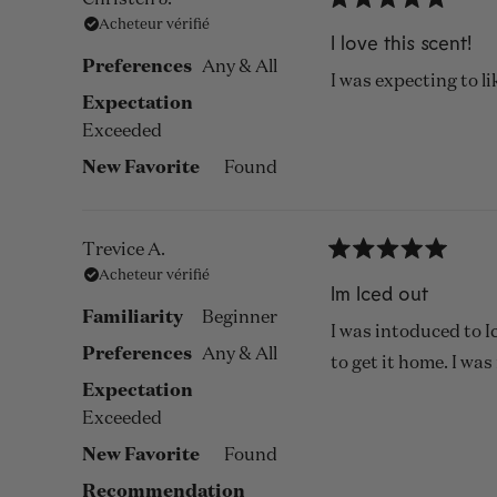
Noté
Acheteur vérifié
5
I love this scent!
sur
Preferences
Any & All
5
I was expecting to l
étoiles
Expectation
Exceeded
New Favorite
Found
Trevice A.
Noté
Acheteur vérifié
5
Im Iced out
sur
Familiarity
Beginner
5
I was intoduced to I
étoiles
Preferences
Any & All
to get it home. I was
Expectation
Exceeded
New Favorite
Found
Recommendation