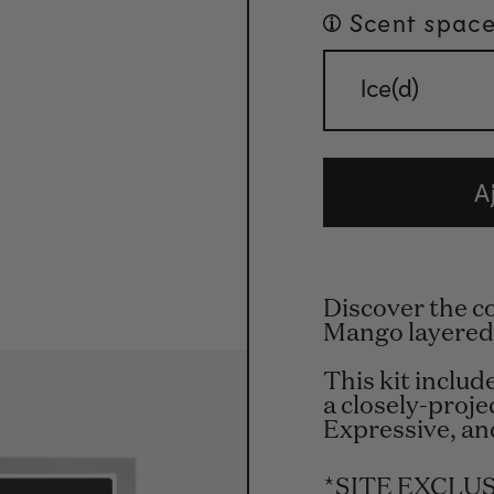
Scent space
Ice(d)
A
Discover the co
Mango layered
This kit include
a closely-proje
Expressive, and
*SITE EXCLUSI