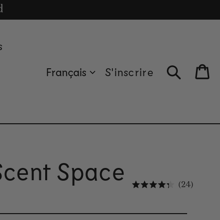
cle
d
s
Français
S'inscrire
Bag
 Scent Space
Cliquez
24
Noté 4.3 sur 