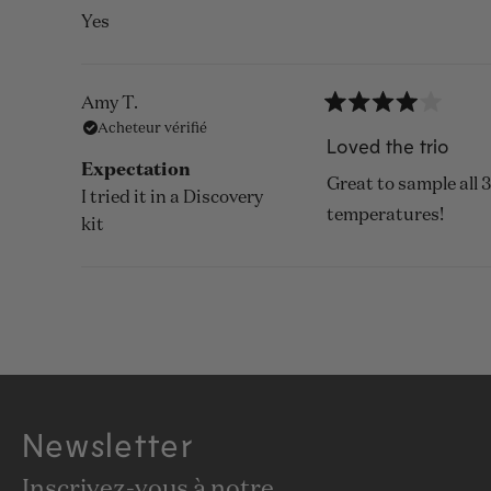
Yes
Amy T.
Noté
Acheteur vérifié
4
Loved the trio
sur
Expectation
5
Great to sample all 3
étoiles
I tried it in a Discovery
temperatures!
kit
Newsletter
Inscrivez-vous à notre