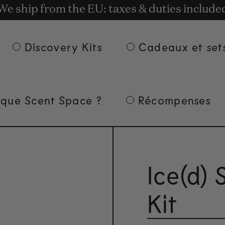
t rewards for shopping with Commodity.Cir
We ship from the EU: taxes & duties include
Livraison gratuite à partir de 135 € d'achat.
Discovery Kits
Cadeaux et set
 que Scent Space ?
Récompenses
Ice(d)
Kit