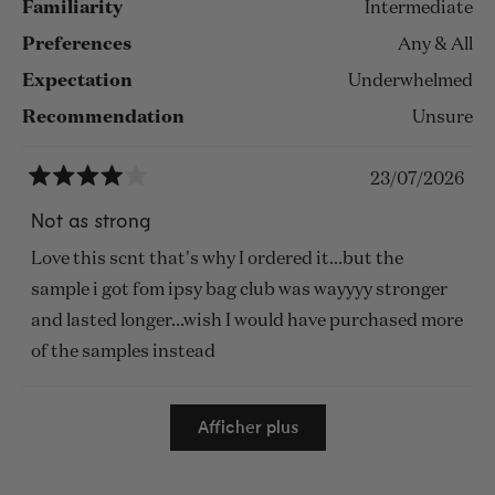
Familiarity
Intermediate
Preferences
Any & All
Expectation
Underwhelmed
Recommendation
Unsure
23/07/2026
Noté
4
Not as strong
sur
5
Love this scnt that's why I ordered it...but the
étoiles
sample i got fom ipsy bag club was wayyyy stronger
and lasted longer...wish I would have purchased more
of the samples instead
Chargement...
Afficher plus