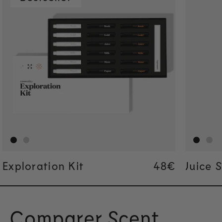
Exploration Kit
Regular pric
48€
Regular pric
48€
Juice 
Comparer Scent