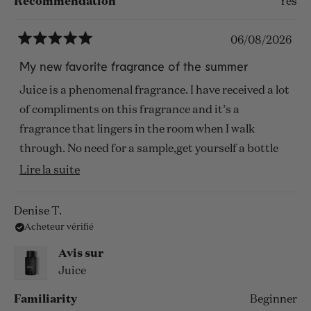
Recommendation
Yes
06/08/2026
Noté
5
My new favorite fragrance of the summer
sur
5
Juice is a phenomenal fragrance. I have received a lot
étoiles
of compliments on this fragrance and it’s a
fragrance that lingers in the room when I walk
through. No need for a sample,get yourself a bottle
and thank me later
En
Lire la suite
savoir
plus
Denise T.
Acheteur vérifié
sur
cet
Avis sur
avis
Juice
Familiarity
Beginner