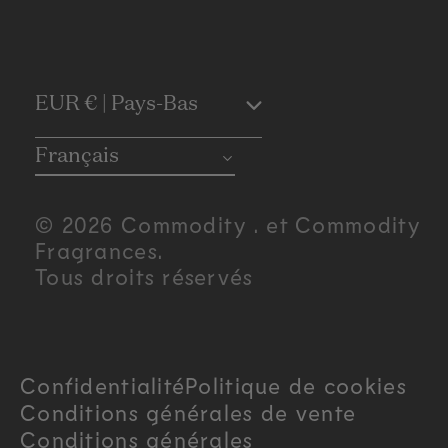
C
EUR € | Pays-Bas
o
Français
u
© 2026 Commodity . et Commodity
n
Fragrances.
Tous droits réservés
t
r
Confidentialité
Politique de cookies
y
Conditions générales de vente
/
Conditions générales