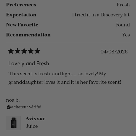
Preferences
Fresh
Expectation
I tried it in a Discovery kit
New Favorite
Found
Recommendation
Yes
04/08/2026
Noté
5
Lovely and Fresh
sur
5
This scent is fresh, and light.... so lovely! My
étoiles
granddaughter loves it and it is her favorite scent!
noa b.
Acheteur vérifié
Avis sur
Juice