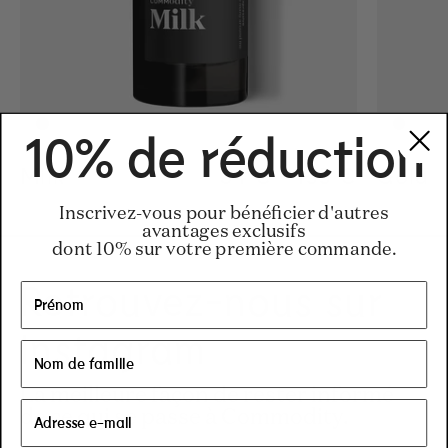
10% de réduction
Milk
Regular price
34 €
-
155 €
Regular pric
155€
Regular pric
34€
Gold
Inscrivez-vous pour bénéficier d'autres
avantages exclusifs
dont 10% sur votre première commande.
Retrouvez-nous sur
Instagram
La meilleure façon de rester informé
de ce qui se passe à Commodity.