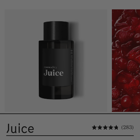
Juice
Cl
283
Noté 4.8 