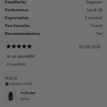
Familiarity
Beginner
Preferences
Any & All
Expectation
Exceeded
New Favorite
Found
Recommendation
Yes
02/08/2026
Noté
5
so so goodddd
sur
5
it’s perfect
étoiles
Holly B.
Acheteur vérifié
Avis sur
Juice