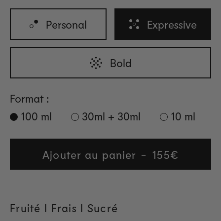
Personal
Expressive
Bold
Format :
100 ml
30ml + 30ml
10 ml
Ajouter au panier
Regular
155€
price
Fruité l Frais l Sucré