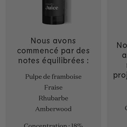
Nous avons
No
commencé par des
a
notes équilibrées :
pro
Pulpe de framboise
Fraise
Rhubarbe
Amberwood
Concentration : 18%