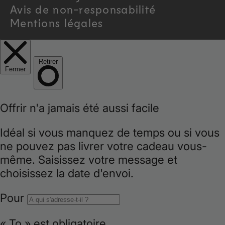
Avis de non-responsabilité
r
Mentions légales
e
g
i
o
n