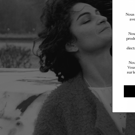
Nous 
ave
Nous
produ
élect
Nou
Vous
sur l