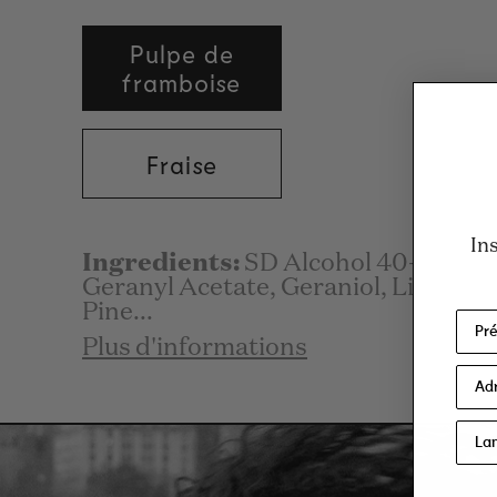
Pulpe de
framboise
Fraise
In
Ingredients:
SD Alcohol 40-B, Par
Geranyl Acetate, Geraniol, Linalyl A
Pine...
Plus d'informations