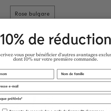
Rose bulgare
Cyclamen
10% de réductio
scrivez-vous pour bénéficier d'autres avantages exclus
fum, Tetramethyl Acetyloctahydronaphthale
dont 10% sur votre première commande.
cetate, Vanillin, Dimethyl Phenethyl Acetate,