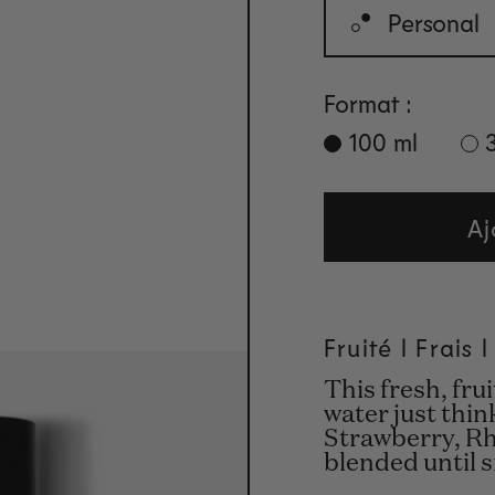
Personal
Format :
100 ml
Aj
Fruité l Frais 
This fresh, fru
water just thin
Strawberry, R
blended until 