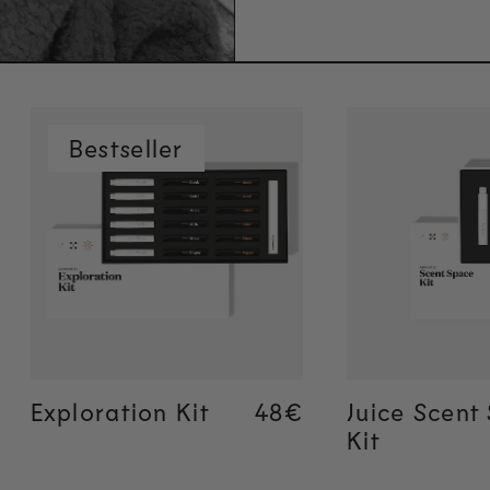
Bestseller
Ajout rapide
Ajout 
Exploration Kit
Regular price
48€
Regular price
48€
Juice Scent
Kit