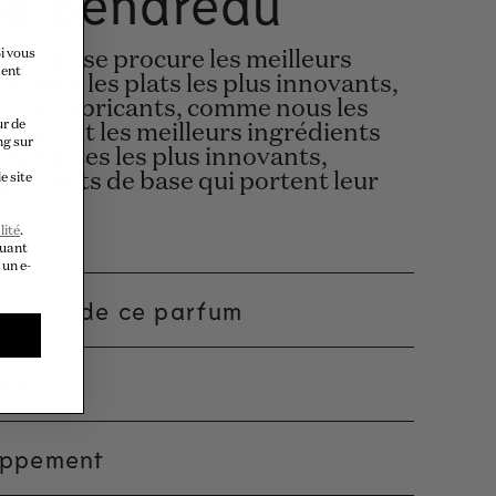
ie Benareau
i vous
chef qui se procure les meilleurs
ment
r créer les plats les plus innovants,
 - ou fabricants, comme nous les
ur de
rocurent les meilleurs ingrédients
ng sur
fragrances les plus innovants,
s produits de base qui portent leur
e site
lité
.
quant
 un e-
éateur de ce parfum
ion
oppement