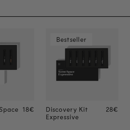
Bestseller
rapide
Ajout rapide
 Space
Regular price
18€
Regular price
18€
Discovery Kit
Regular
28€
Regular
28€
Expressive