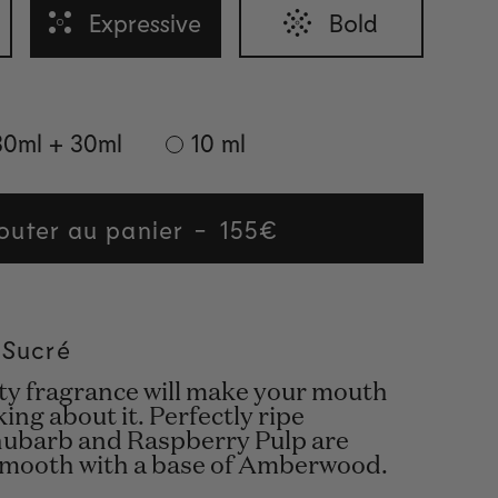
Expressive
Bold
30ml + 30ml
10 ml
outer au panier
Regular
155€
price
l Sucré
ity fragrance will make your mouth
king about it. Perfectly ripe
hubarb and Raspberry Pulp are
smooth with a base of Amberwood.