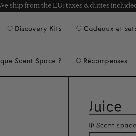
t rewards for shopping with Commodity.Cir
We ship from the EU: taxes & duties include
Livraison gratuite à partir de 135 € d'achat.
Discovery Kits
Cadeaux et set
 que Scent Space ?
Récompenses
Juice
Scent space