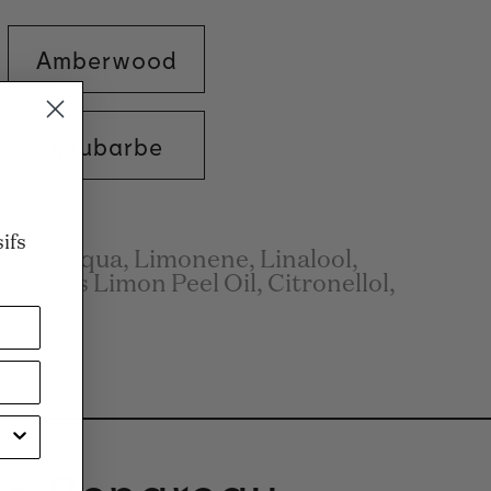
Amberwood
Rhubarbe
n
ifs
nes, Aqua, Limonene, Linalool,
 Citrus Limon Peel Oil, Citronellol,