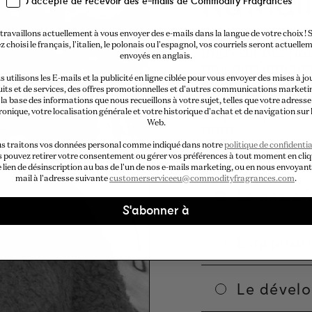
Nathal
J'accepte de recevoir des e-mails de Commodity Fragrances
travaillons actuellement à vous envoyer des e-mails dans la langue de votre choix ! S
À l'instar d'un 
z choisi le français, l'italien, le polonais ou l'espagnol, vos courriels seront actuelle
ingrédients pou
envoyés en anglais.
nos parfumeurs
 utilisons les E-mails et la publicité en ligne ciblée pour vous envoyer des mises à jo
appelons - se p
its et de services, des offres promotionnelles et d'autres communications marketi
pour créer les 
la base des informations que nous recueillons à votre sujet, telles que votre adresse
inspirés par le
ronique, votre localisation générale et votre historique d'achat et de navigation sur l
Web.
nom.
s traitons vos données personal comme indiqué dans notre
politique de confidentia
 pouvez retirer votre consentement ou gérer vos préférences à tout moment en cli
e lien de désinscription au bas de l'un de nos e-mails marketing, ou en nous envoyant
mail à l'adresse suivante
customerserviceeu@commodityfragrances.com
.
Le nez cr
S'abonner à
L'inspirat
Le dével