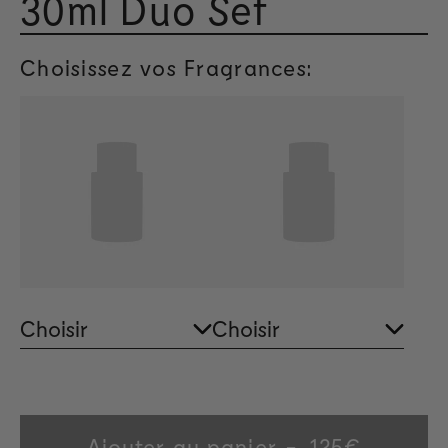
30ml Duo Set
Noté 4
Choisissez vos Fragrances:
Ajouter au panier
Regular
125€