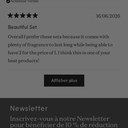
customer service and beautiful perfumes
Acheteur vérifié
sur
cet
16/06/2026
avis
Noté
5
Beautiful Set
sur
5
Overall I prefer these sets because it comes with
étoiles
plenty of fragrance to last long while being able to
have 2 for the price of 1. I think this is one of your
best products!
Chargement...
Afficher plus
Newsletter
Inscrivez-vous à notre Newsletter
pour bénéficier de 10 % de réduction