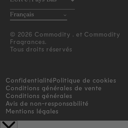
C
o
Français
u
© 2026 Commodity . et Commodity
n
Fragrances.
Tous droits réservés
t
r
Confidentialité
Politique de cookies
y
Conditions générales de vente
/
Conditions générales
Avis de non-responsabilité
r
Mentions légales
e