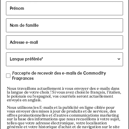
15/07/2026
Noté
5
🔥
sur
5
😍
étoiles
Francisco P.
Acheteur vérifié
05/07/2026
Noté
5
Great deal
J'accepte de recevoir des e-mails de Commodity
sur
Fragrances
5
Smell super good
étoiles
Nous travaillons actuellement à vous envoyer des e-mails dans
la langue de votre choix ! Si vous avez choisi le français, l'italien,
le polonais ou l'espagnol, vos courriels seront actuellement
Gail J. J.
envoyés en anglais.
Acheteur vérifié
Nous utilisons les E-mails et la publicité en ligne ciblée pour
vous envoyer des mises à jour de produits et de services, des
offres promotionnelles et d'autres communications marketing
sur la base des informations que nous recueillons à votre sujet,
29/06/2026
telles que votre adresse électronique, votre localisation
Noté
générale et votre historique d'achat et de navigation sur le site