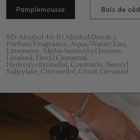
Pamplemousse
Bois de cè
SD-Alcohol 40-B (Alcohol Denat.),
Parfum/Fragrance, Aqua/Water/Eau,
Limonene, Alpha-Isomethyl Ionone,
Linalool, Hexyl Cinnamal,
Hydroxycitronellal, Coumarin, Benzyl
Salicylate, Citronellol, Citral, Geraniol