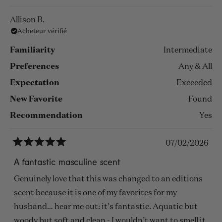
the website as soon as it came back, if that tells you
savoir
anything lol. I hate writing reviews but I love this one
plus
Allison B.
and had to yap about it
Acheteur vérifié
sur
cet
Familiarity
Intermediate
avis
Preferences
Any & All
Expectation
Exceeded
New Favorite
Found
Recommendation
Yes
07/02/2026
Noté
5
A fantastic masculine scent
sur
5
Genuinely love that this was changed to an editions
étoiles
scent because it is one of my favorites for my
husband… hear me out: it’s fantastic. Aquatic but
woody but soft and clean - I wouldn’t want to smell it