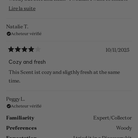
everywhere because it would take away from how
En
Lire la suite
special it is. Absolutely adore this one.
savoir
plus
Natalie T.
Acheteur vérifié
sur
cet
10/11/2025
avis
Noté
4
Cozy and fresh
sur
5
This Scent ist cozy and sligthly fresh at the same
étoiles
time.
Peggy L.
Acheteur vérifié
Familiarity
Expert/Collector
Preferences
Woody