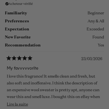
Acheteur vérifié
Familiarity
Beginner
Preferences
Any & All
Expectation
Exceeded
New Favorite
Found
Recommendation
Yes
23/03/2026
Noté
5
My favvvvvorite
sur
5
I love this fragrance! It smells clean and fresh, but
étoiles
also soft and inoffensive. I think the description of
an expensive wool sweater is pretty apt, anyone can
wear this and smell luxe. I bought this on eBay when
it was out of stock and then bought another from
En
Lire la suite