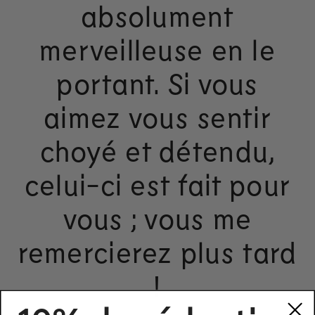
absolument
merveilleuse en le
portant. Si vous
aimez vous sentir
choyé et détendu,
celui-ci est fait pour
vous ; vous me
remercierez plus tard
!