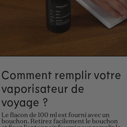
Comment remplir votre
Unmute
S
vaporisateur de
voyage ?
Le flacon de 100 ml est fourni avec un
bouchon. Retirez facilement le bouchon