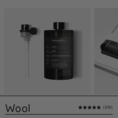
Wool
Cl
106
Noté 4.9 