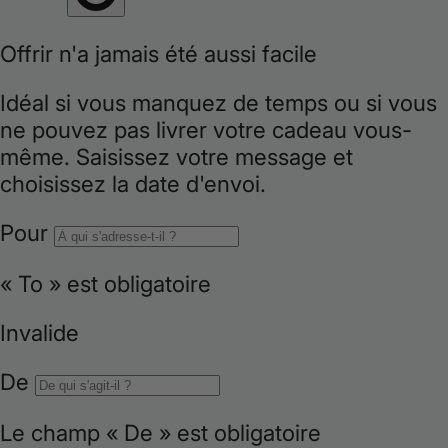
i
o
n