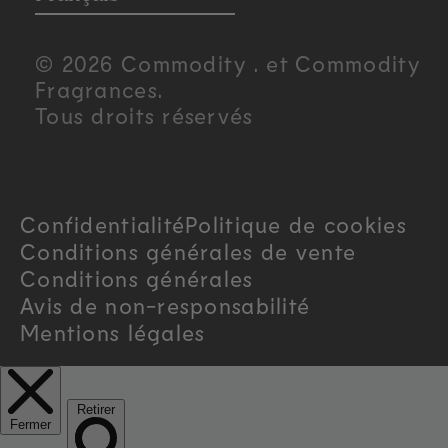
u
© 2026 Commodity . et Commodity
n
Fragrances.
Tous droits réservés
t
r
Confidentialité
Politique de cookies
y
Conditions générales de vente
/
Conditions générales
Avis de non-responsabilité
r
Mentions légales
e
g