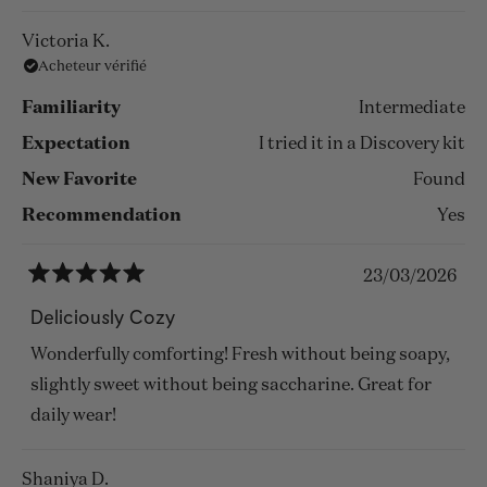
Victoria K.
Acheteur vérifié
Familiarity
Intermediate
Expectation
I tried it in a Discovery kit
New Favorite
Found
Recommendation
Yes
23/03/2026
Noté
5
Deliciously Cozy
sur
5
Wonderfully comforting! Fresh without being soapy,
étoiles
slightly sweet without being saccharine. Great for
daily wear!
Shaniya D.