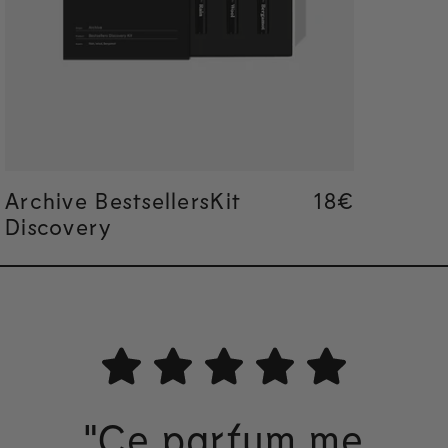
Archive BestsellersKit
Regular pric
18€
Discovery
"Ce parfum me