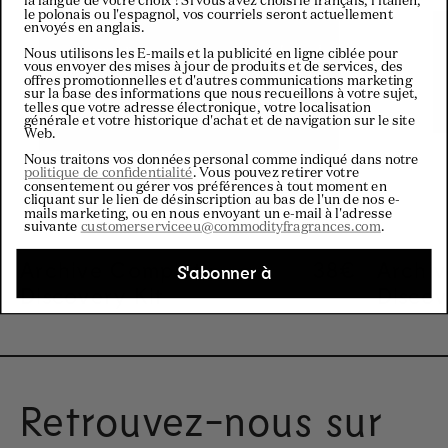
la langue de votre choix ! Si vous avez choisi le français, l'italien,
le polonais ou l'espagnol, vos courriels seront actuellement
envoyés en anglais.
Nous utilisons les E-mails et la publicité en ligne ciblée pour
vous envoyer des mises à jour de produits et de services, des
offres promotionnelles et d'autres communications marketing
sur la base des informations que nous recueillons à votre sujet,
telles que votre adresse électronique, votre localisation
générale et votre historique d'achat et de navigation sur le site
Web.
Nous traitons vos données personal comme indiqué dans notre
politique de confidentialité
. Vous pouvez retirer votre
consentement ou gérer vos préférences à tout moment en
cliquant sur le lien de désinscription au bas de l'un de nos e-
mails marketing, ou en nous envoyant un e-mail à l'adresse
suivante
customerserviceeu@commodityfragrances.com
.
Archive Complete
Regular pric
38€
Archiv
S'abonner à
Discovery Kit
Discov
Retrouvez-nous sur