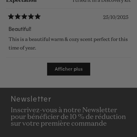
Expectation
I tried it in a Discovery kit
25/10/2025
Noté
5
Beautiful!
sur
5
This is a beautiful warm & cozy scent perfect for this
étoiles
time of year.
Chargement...
Afficher plus
Newsletter
Inscrivez-vous à notre Newsletter
pour bénéficier de 10 % de réduction
sur votre première commande