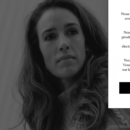
Nous 
ave
Nous
produ
élect
Nou
Vous
sur l