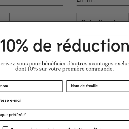
Bois d'acajou
10% de réductio
Benjoin
scrivez-vous pour bénéficier d'autres avantages exclus
dont 10% sur votre première commande.
m, eau, vanilline, coumarine, triméthylcycl
T, butylméthoxydibenzoylméthane, salicyla
a Od...