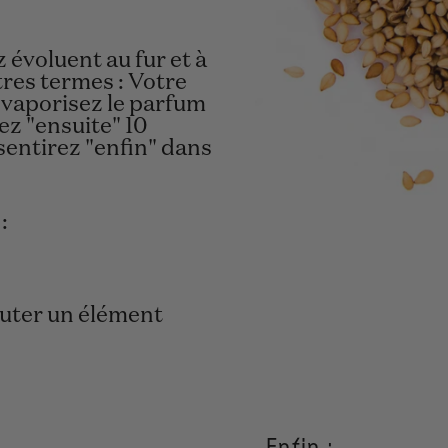
évoluent au fur et à
res termes : Votre
 vaporisez le parfum
ez "ensuite" 10
sentirez "enfin" dans
:
outer un élément
Enfin :