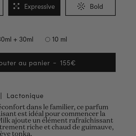
Expressive
Bold
30ml + 30ml
10 ml
outer au panier
Regular
155€
price
|
Lactonique
confort dans le familier, ce parfum
isant est idéal pour commencer la
Milk ajoute un élément rafraîchissant
trement riche et chaud de guimauve,
fève tonka.