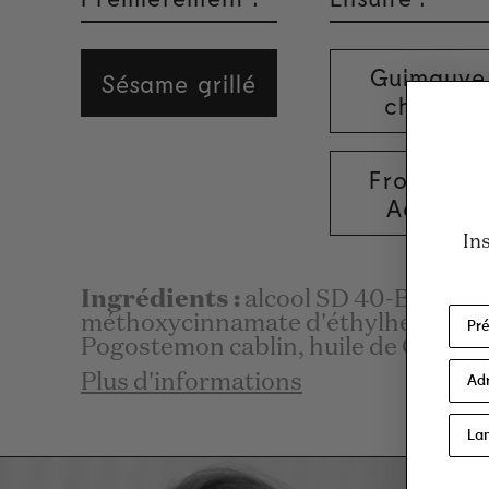
Guimauve
Sésame grillé
chaude
Froid Milk
Accord
In
Ingrédients :
alcool SD 40-B, parfu
méthoxycinnamate d'éthylhexyle, BH
Pogostemon cablin, huile de Canang
Plus d'informations