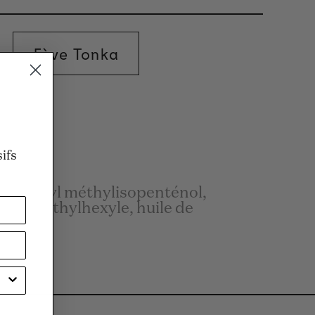
Fève Tonka
n
ifs
opentényl méthylisopenténol,
te d'éthylhexyle, huile de