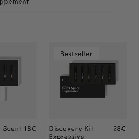
oppement
Bestseller
rapide
Ajout rapide
k Scent
Regular price
18€
Regular price
18€
Discovery Kit
Regular
28€
Regular
28€
Expressive