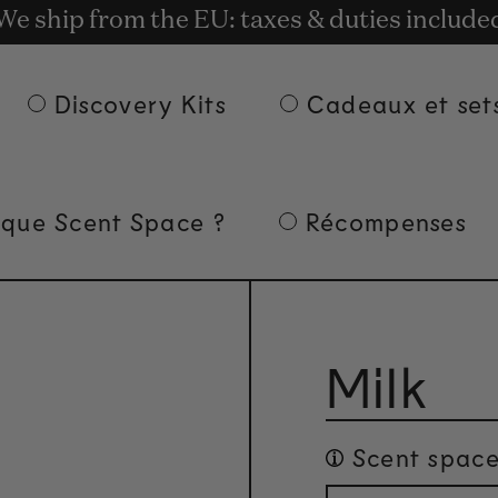
t rewards for shopping with Commodity.Cir
We ship from the EU: taxes & duties include
Livraison gratuite à partir de 135 € d'achat.
Discovery Kits
Cadeaux et set
 que Scent Space ?
Récompenses
Milk
Scent space