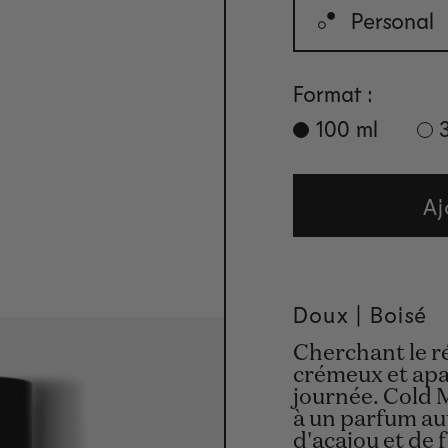
Personal
Format :
100 ml
Aj
Doux | Boisé
Cherchant le ré
crémeux et apa
journée. Cold 
à un parfum au
d'acajou et de 