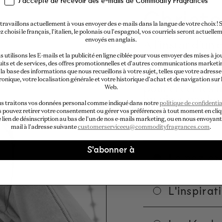
J'accepte de recevoir des e-mails de Commodity Fragrances
Christe
travaillons actuellement à vous envoyer des e-mails dans la langue de votre choix ! S
z choisi le français, l'italien, le polonais ou l'espagnol, vos courriels seront actuelle
envoyés en anglais.
À l'instar d'un 
ingrédients pou
 utilisons les E-mails et la publicité en ligne ciblée pour vous envoyer des mises à jo
its et de services, des offres promotionnelles et d'autres communications marketi
nos parfumeurs
la base des informations que nous recueillons à votre sujet, telles que votre adresse
appelons - se p
ronique, votre localisation générale et votre historique d'achat et de navigation sur l
pour créer les 
Web.
inspirés par le
s traitons vos données personal comme indiqué dans notre
politique de confidentia
nom.
 pouvez retirer votre consentement ou gérer vos préférences à tout moment en cli
e lien de désinscription au bas de l'un de nos e-mails marketing, ou en nous envoyant
mail à l'adresse suivante
customerserviceeu@commodityfragrances.com
.
S'abonner à
Le nez cr
L'inspirat