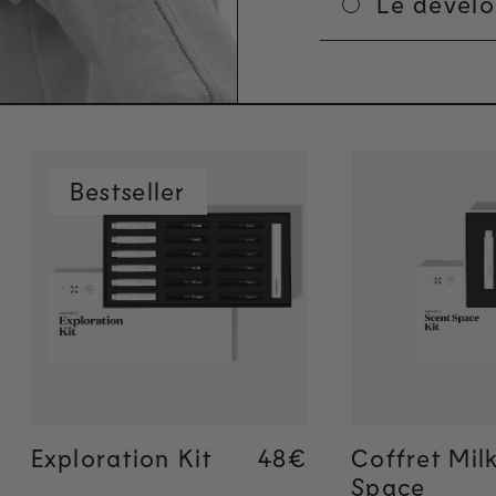
Le dével
Bestseller
Ajout rapide
Ajout 
Exploration Kit
Regular price
48€
Regular price
48€
Coffret Mil
Space