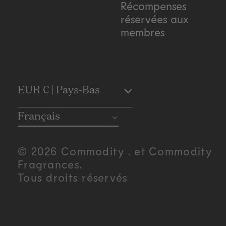
Récompenses
réservées aux
membres
C
EUR € | Pays-Bas
o
Français
u
© 2026 Commodity . et Commodity
n
Fragrances.
Tous droits réservés
t
r