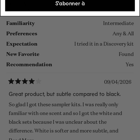
S'abonner à
about
character and elegance. I also really enjoyed Moss,
Dustin M.
Verified Buyer
this
which has a fresh and intriguing scent that feels
review
both natural and uplifting.
Familiarity
Intermediate
Another big plus is the longevity – the fragrances
Preferences
Any & All
last well on the skin, which makes the overall
Expectation
I tried it in a Discovery kit
experience even more satisfying.
New Favorite
Found
Overall, a well-curated collection that invites you to
Recommendation
Yes
explore and discover your favorites.
09/04/2026
Rated
4
Great product, but subtle compared to black.
out
of
So glad I got these sampler kits. I was really only
5
stars
familiar with one scent and so I got the white and
black sets because I was unclear about the
difference. White is softer and more subtle, and