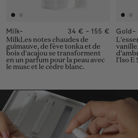
Milk-
Regular price
34 €
-
155 €
Regular pric
155€
Regular pric
34€
Gold-
MilkLes notes chaudes de
L'esse
guimauve, de fève tonka et de
vanille
bois d'acajou se transforment
d'ambr
en un parfum pour la peau avec
l'Iso E
le musc et le cèdre blanc.