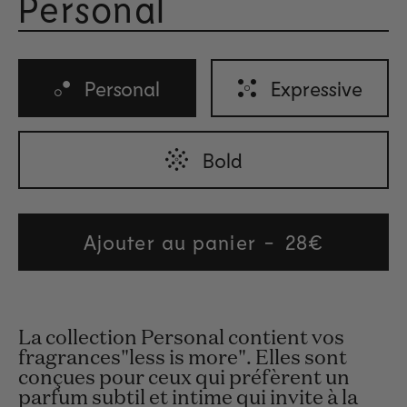
Personal
Rated 
Personal
Expressive
Bold
Ajouter au panier
Regular
28€
price
La collection Personal contient vos
fragrances"less is more". Elles sont
conçues pour ceux qui préfèrent un
parfum subtil et intime qui invite à la