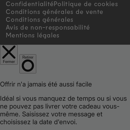
Confidentialité
Politique de cookies
y
Conditions générales de vente
/
Conditions générales
Avis de non-responsabilité
r
Mentions légales
e
g
i
o
n