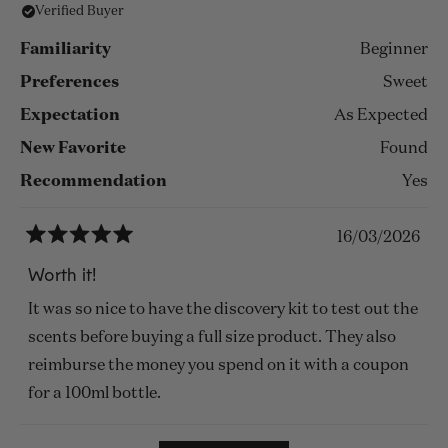
Verified Buyer
Familiarity
Beginner
Preferences
Sweet
Expectation
As Expected
New Favorite
Found
Recommendation
Yes
16/03/2026
Rated
5
Worth it!
out
of
It was so nice to have the discovery kit to test out the
5
stars
scents before buying a full size product. They also
reimburse the money you spend on it with a coupon
for a 100ml bottle.
Loading...