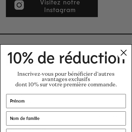
Visitez notre
Instagram
10% de réduction
Filters
Inscrivez-vous pour bénéficier d'autres
avantages exclusifs
Loading...
Sort
dont 10% sur votre première commande.
Laure T.
Verified Buyer
09/06/2026
Rated
3
good to explore