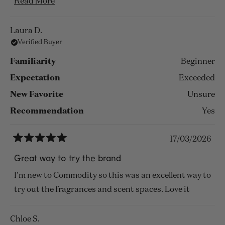
black is more loud and bold. The scents are
Read
Read More
essentially the same and are named as such. I liked
more
almost all of them. Now I’ve got to get big bottles of
about
Laura D.
some new favorites.
Verified Buyer
this
review
Familiarity
Beginner
Expectation
Exceeded
New Favorite
Unsure
Recommendation
Yes
17/03/2026
Rated
5
Great way to try the brand
out
of
I'm new to Commodity so this was an excellent way to
5
stars
try out the fragrances and scent spaces. Love it
Chloe S.