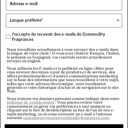
out
of
I did end up finding a scent that i liked in other
5
stars
spaces as well, so you can use that as a stepping
stone to finding the one that your fit.
J'accepte de recevoir des e-mails de Commodity
Fragrances
Barbara O.
Verified Buyer
Nous travaillons actuellement à vous envoyer des e-mails dans
la langue de votre choix ! Si vous avez choisi le français, l'italien,
le polonais ou l'espagnol, vos courriels seront actuellement
envoyés en anglais.
25/04/2026
Rated
Nous utilisons les E-mails et la publicité en ligne ciblée pour
5
A Fragrance Journey Worth Exploring
vous envoyer des mises à jour de produits et de services, des
out
offres promotionnelles et d'autres communications marketing
sur la base des informations que nous recueillons à votre sujet,
of
The sample set offers a truly interesting and diverse
telles que votre adresse électronique, votre localisation
5
générale et votre historique d'achat et de navigation sur le site
stars
selection of fragrances, making it easy for everyone
Web.
to find something that suits their personal taste.
Nous traitons vos données personal comme indiqué dans notre
politique de confidentialité
. Vous pouvez retirer votre
Each scent feels unique and thoughtfully crafted.
consentement ou gérer vos préférences à tout moment en
cliquant sur le lien de désinscription au bas de l'un de nos e-
mails marketing, ou en nous envoyant un e-mail à l'adresse
Read
Read More
Personally, I was most drawn to the Milk and Gold
suivante
customerserviceeu@commodityfragrances.com
.
more
fragrances – both stood out with their distinctive