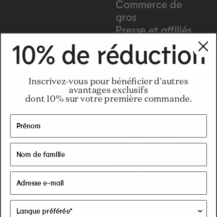
Commerce de
gros
Presse et affiliés
Carrières
10% de réduction
Événements
Inscrivez-vous pour bénéficier d'autres
Apprendre
Compte
avantages exclusifs
dont 10% sur votre première commande.
A propos de nous
Compte
Le guide complet
Parrainer un ami
Récompenses
réservées aux
membres