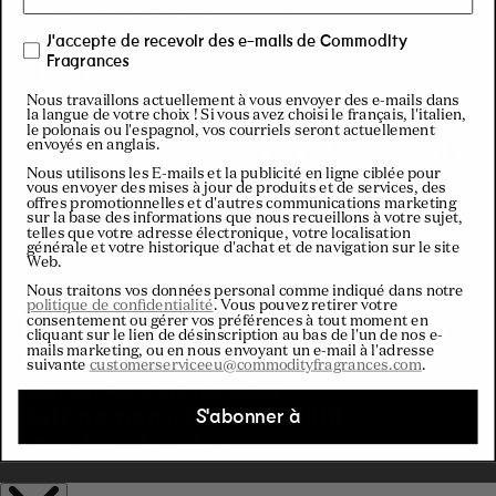
C
EUR € | Pays-Bas
J'accepte de recevoir des e-mails de Commodity
o
Fragrances
Français
Nous travaillons actuellement à vous envoyer des e-mails dans
u
la langue de votre choix ! Si vous avez choisi le français, l'italien,
le polonais ou l'espagnol, vos courriels seront actuellement
© 2026 Commodity . et Commodity
envoyés en anglais.
n
Fragrances.
Nous utilisons les E-mails et la publicité en ligne ciblée pour
vous envoyer des mises à jour de produits et de services, des
Tous droits réservés
offres promotionnelles et d'autres communications marketing
t
sur la base des informations que nous recueillons à votre sujet,
telles que votre adresse électronique, votre localisation
générale et votre historique d'achat et de navigation sur le site
Web.
r
Nous traitons vos données personal comme indiqué dans notre
politique de confidentialité
. Vous pouvez retirer votre
Confidentialité
Politique de cookies
consentement ou gérer vos préférences à tout moment en
y
cliquant sur le lien de désinscription au bas de l'un de nos e-
Conditions générales de vente
mails marketing, ou en nous envoyant un e-mail à l'adresse
suivante
customerserviceeu@commodityfragrances.com
.
/
Conditions générales
Avis de non-responsabilité
S'abonner à
r
Mentions légales