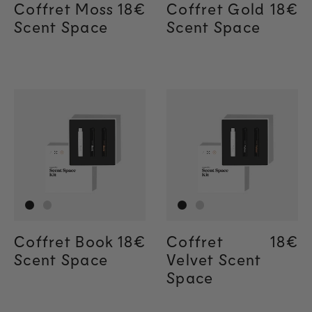
Coffret Moss
Regular price
18€
Regular price
18€
Coffret Gold
Regul
18€
Regul
18€
Scent Space
Scent Space
Coffret Book
Regular price
18€
Regular price
18€
Coffret
Regul
18€
Regul
18€
Scent Space
Velvet Scent
Space