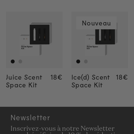
Nouveau
Juice Scent
Regular price
18€
Regular price
18€
Ice(d) Scent
Regul
18€
Regul
18€
Space Kit
Space Kit
Newsletter
Inscrivez-vous à notre Newsletter