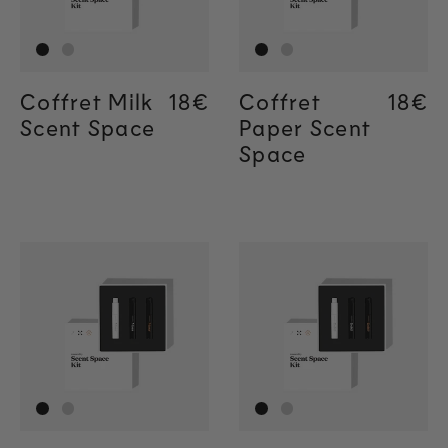
Coffret Milk
Regular price
18€
Regular price
18€
Coffret
Regul
18€
Regul
18€
Scent Space
Paper Scent
Space