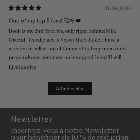
27/04/2026
Noté
5
One of my top 5 favs! 🥰🌹❤️
sur
5
Book is my 2nd favorite, only right behind Milk
étoiles
Orchid. Third place is Velvet then Juice. I have a
wonderful collection of Commodity fragrances and
people always comment on how good I smell! I will
never run out! 💕💕💕💕
En
Lire la suite
savoir
Chargement...
plus
Afficher plus
sur
cet
avis
Newsletter
Inscrivez-vous à notre Newsletter
pour bénéficier de 10 % de réduction