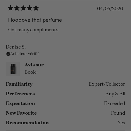
04/05/2026
Noté
5
I loooove that perfume
sur
5
Got many compliments
étoiles
Denise S.
Acheteur vérifié
Avis sur
Book+
Familiarity
Expert/Collector
Preferences
Any & All
Expectation
Exceeded
New Favorite
Found
Recommendation
Yes