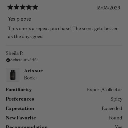
15/05/2026
Noté
5
Yes please
sur
5
This one is a repeat purchase! The scent gets better
étoiles
as the days goes.
Sheila P.
Acheteur vérifié
Avis sur
Book+
Familiarity
Expert/Collector
Preferences
Spicy
Expectation
Exceeded
New Favorite
Found
Recommendation
Yes