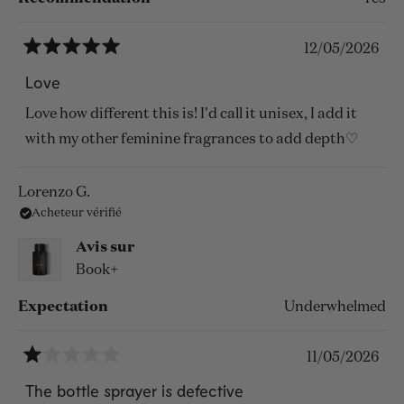
12/05/2026
Noté
5
Love
sur
5
Love how different this is! I'd call it unisex, I add it
étoiles
with my other feminine fragrances to add depth♡
Lorenzo G.
Acheteur vérifié
Avis sur
Book+
Expectation
Underwhelmed
11/05/2026
Noté
1
The bottle sprayer is defective
sur