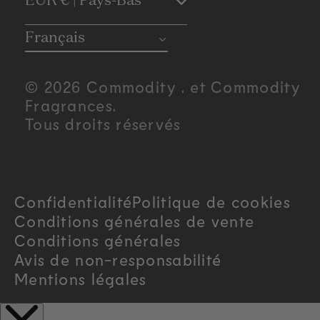
C
EUR € | Pays-Bas
o
Français
u
© 2026 Commodity . et Commodity
n
Fragrances.
Tous droits réservés
t
r
Confidentialité
Politique de cookies
y
Conditions générales de vente
/
Conditions générales
Avis de non-responsabilité
r
Mentions légales
e