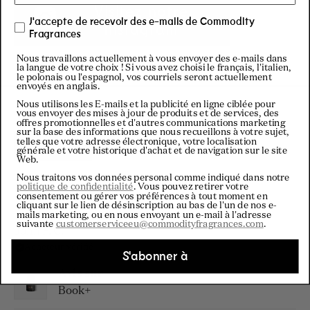
Visitez notre
J'accepte de recevoir des e-mails de Commodity
Instagram
Fragrances
Nous travaillons actuellement à vous envoyer des e-mails dans
la langue de votre choix ! Si vous avez choisi le français, l'italien,
le polonais ou l'espagnol, vos courriels seront actuellement
envoyés en anglais.
Nous utilisons les E-mails et la publicité en ligne ciblée pour
vous envoyer des mises à jour de produits et de services, des
offres promotionnelles et d'autres communications marketing
sur la base des informations que nous recueillons à votre sujet,
telles que votre adresse électronique, votre localisation
Filtres
générale et votre historique d'achat et de navigation sur le site
Web.
Nous traitons vos données personal comme indiqué dans notre
politique de confidentialité
. Vous pouvez retirer votre
consentement ou gérer vos préférences à tout moment en
Chargement...
Trier
cliquant sur le lien de désinscription au bas de l'un de nos e-
mails marketing, ou en nous envoyant un e-mail à l'adresse
suivante
customerserviceeu@commodityfragrances.com
.
John F. C.
Acheteur vérifié
S'abonner à
Avis sur
Book+