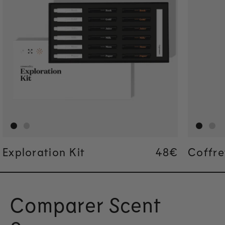
Exploration Kit
Regular pric
48€
Regular pric
48€
Coffre
Comparer Scent