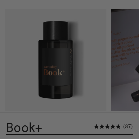
Book+
Cl
87
Noté 4.8