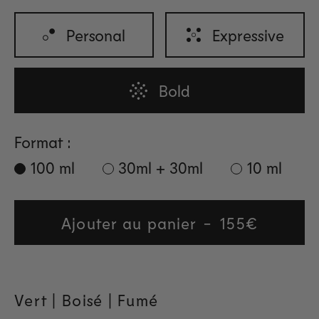
Personal
Expressive
Bold
Format :
100 ml
30ml + 30ml
10 ml
Ajouter au panier
Regular
155€
price
Vert | Boisé | Fumé