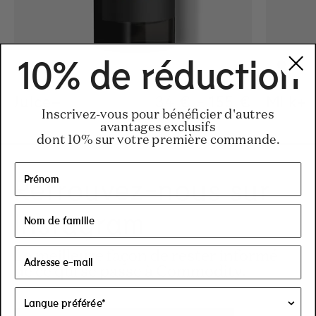
10% de réduction
Juice+
Regular price
34 €
-
155 €
Regular pric
155€
Regular pric
34€
Milk+
Inscrivez-vous pour bénéficier d'autres
avantages exclusifs
dont 10% sur votre première commande.
Retrouvez-nous sur
Instagram
La meilleure façon de rester informé
de ce qui se passe à Commodity.