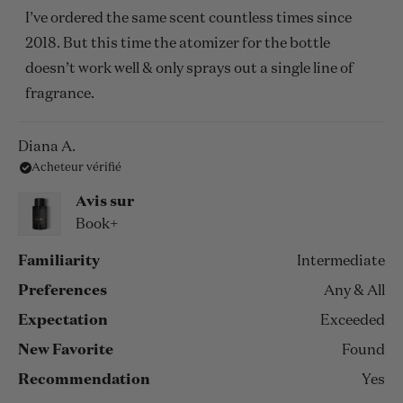
5
I’ve ordered the same scent countless times since
étoiles
2018. But this time the atomizer for the bottle
doesn’t work well & only sprays out a single line of
fragrance.
Diana A.
Acheteur vérifié
Avis sur
Book+
Familiarity
Intermediate
Preferences
Any & All
Expectation
Exceeded
New Favorite
Found
Recommendation
Yes