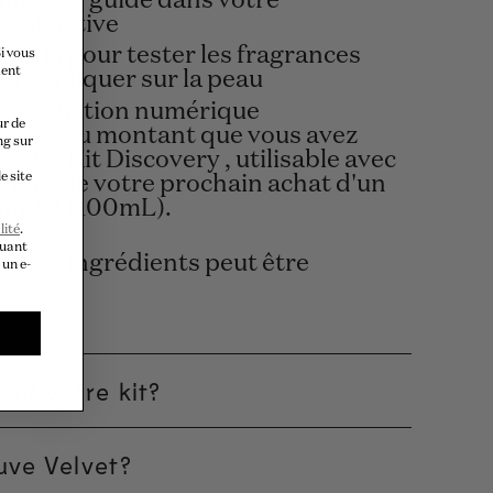
qui vous guide dans votre
e olfactive
vards pour tester les fragrances
i vous
ment
es appliquer sur la peau
e réduction numérique
ur de
dant au montant que vous avez
ng sur
votreKit Discovery , utilisable avec
e site
 lors de votre prochain achat d'un
mplet (100mL).
lité
.
quant
te des ingrédients peut être
 un e-
ent votre kit?
uve Velvet?