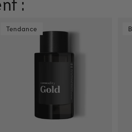
nt :
Tendance
B
Ajout rapide