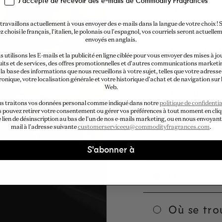
Un livret 
J'accepte de recevoir des e-mails de Commodity Fragrances
découvert
Cartes bu
travaillons actuellement à vous envoyer des e-mails dans la langue de votre choix ! S
z choisi le français, l'italien, le polonais ou l'espagnol, vos courriels seront actuelle
avant de l
envoyés en anglais.
Un code d
 utilisons les E-mails et la publicité en ligne ciblée pour vous envoyer des mises à jo
correspon
its et de services, des offres promotionnelles et d'autres communications marketi
payé pour 
la base des informations que nous recueillons à votre sujet, telles que votre adresse
ronique, votre localisation générale et votre historique d'achat et de navigation sur l
un compte
Web.
format co
s traitons vos données personal comme indiqué dans notre
politique de confidentia
 pouvez retirer votre consentement ou gérer vos préférences à tout moment en cli
La liste complè
e lien de désinscription au bas de l'un de nos e-mails marketing, ou en nous envoyant
consultée
ici
.
mail à l'adresse suivante
customerserviceeu@commodityfragrances.com
.
S'abonner à
Que conti
Où se tro