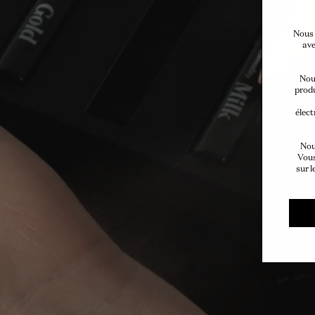
Nous 
ave
Nous
produ
élect
Nou
Vous
sur l