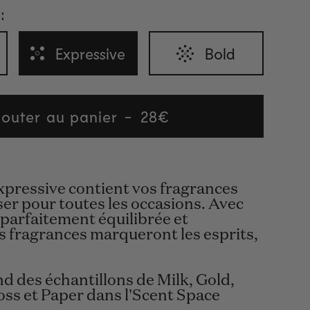
:
Expressive
Bold
jouter au panier
Regular
28€
price
Expressive contient vos fragrances
iser pour toutes les occasions. Avec
 parfaitement équilibrée et
es fragrances marqueront les esprits,
d des échantillons de Milk, Gold,
oss et Paper dans l'Scent Space