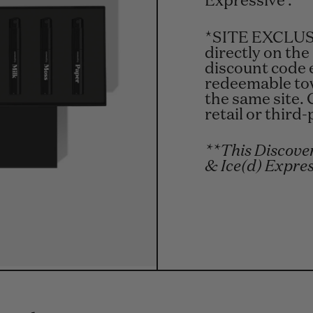
Expressive .
*SITE EXCLUSI
directly on the
discount code 
redeemable tow
the same site. 
retail or third
**This Discover
& Ice(d) Expres