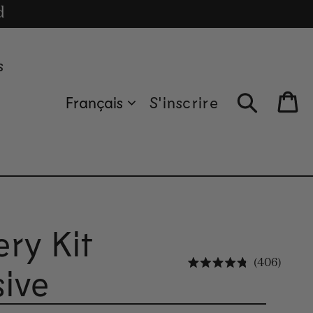
cle
d
s
Français
S'inscrire
Bag
ry Kit
Clique
406
sive
Noté 4.8 sur 