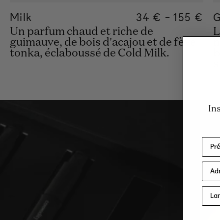
Milk
Regular price
34 €
-
155 €
Regular
155€
Regula
34€
G
Un parfum chaud et riche de
L
guimauve, de bois d'acajou et de fève
m
tonka, éclaboussé de Cold Milk.
b
s
In