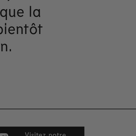
 que la
bientôt
n.
Visitez notre