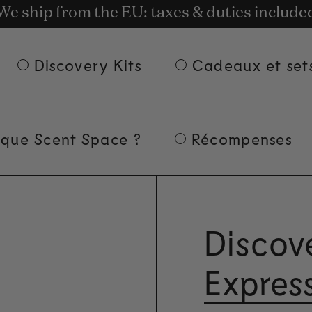
t rewards for shopping with Commodity.Cir
We ship from the EU: taxes & duties include
Livraison gratuite à partir de 135 € d'achat.
Discovery Kits
Cadeaux et set
 que Scent Space ?
Récompenses
Discove
Expres