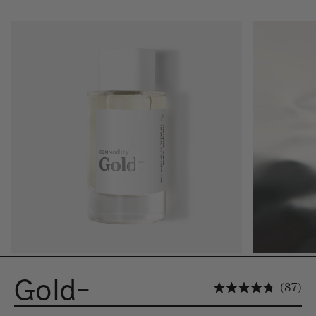
Gold-
Cl
87
Noté 4.8