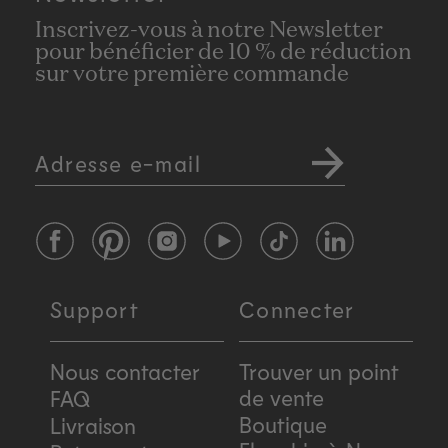
Personal and Expressive together. Gold Expressive
Inscrivez-vous à notre Newsletter
has a little more depth, while I equally love the iso e
pour bénéficier de 10 % de réduction
sur votre première commande
boost in the personal scent profile. I highly
recommend!
Adresse e-mail
Facebook
Pinterest
Instagram
YouTube
TikTok
LinkedIn
Support
Connecter
Nous contacter
Trouver un point
de vente
FAQ
Boutique
Livraison