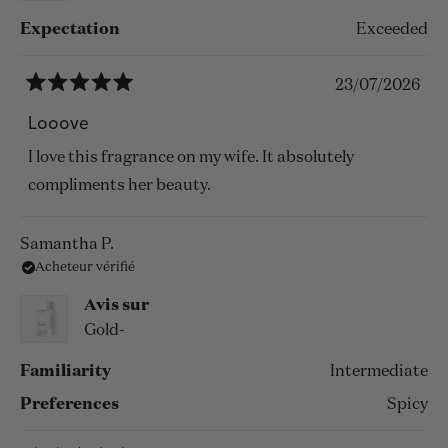
Expectation
Exceeded
23/07/2026
Noté
5
Looove
sur
5
I love this fragrance on my wife. It absolutely
étoiles
compliments her beauty.
Samantha P.
Acheteur vérifié
Avis sur
Gold-
Familiarity
Intermediate
Preferences
Spicy