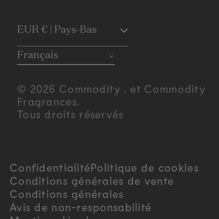
C
EUR € | Pays-Bas
o
Français
u
© 2026 Commodity . et Commodity
n
Fragrances.
Tous droits réservés
t
r
Confidentialité
Politique de cookies
y
Conditions générales de vente
/
Conditions générales
Avis de non-responsabilité