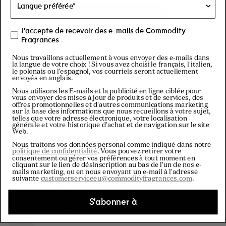
Visitez notre
Instagram
J'accepte de recevoir des e-mails de Commodity
Fragrances
Nous travaillons actuellement à vous envoyer des e-mails dans
la langue de votre choix ! Si vous avez choisi le français, l'italien,
le polonais ou l'espagnol, vos courriels seront actuellement
envoyés en anglais.
Nous utilisons les E-mails et la publicité en ligne ciblée pour
vous envoyer des mises à jour de produits et de services, des
offres promotionnelles et d'autres communications marketing
sur la base des informations que nous recueillons à votre sujet,
Filtres
telles que votre adresse électronique, votre localisation
générale et votre historique d'achat et de navigation sur le site
Web.
Nous traitons vos données personal comme indiqué dans notre
Chargement...
Trier
politique de confidentialité
. Vous pouvez retirer votre
consentement ou gérer vos préférences à tout moment en
cliquant sur le lien de désinscription au bas de l'un de nos e-
mails marketing, ou en nous envoyant un e-mail à l'adresse
Christopher E.
suivante
customerserviceeu@commodityfragrances.com
.
Acheteur vérifié
S'abonner à
Avis sur
Gold-