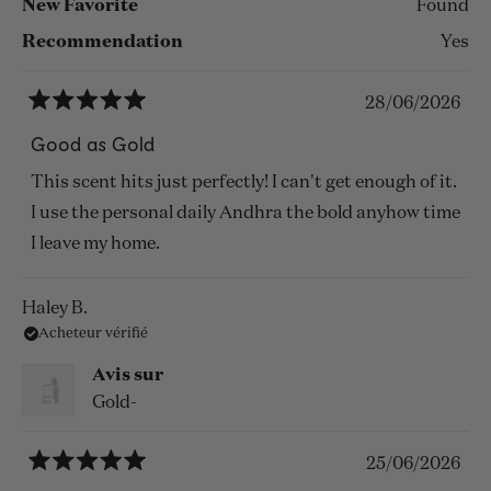
New Favorite
Found
Recommendation
Yes
28/06/2026
Noté
5
Good as Gold
sur
5
This scent hits just perfectly! I can't get enough of it.
étoiles
I use the personal daily Andhra the bold anyhow time
I leave my home.
Haley B.
Acheteur vérifié
Avis sur
Gold-
25/06/2026
Noté