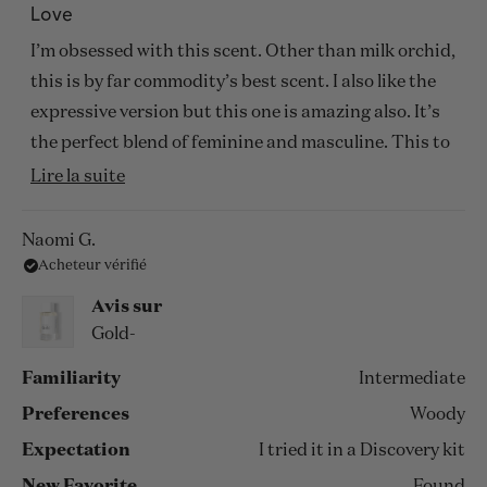
5
Love
sur
5
I’m obsessed with this scent. Other than milk orchid,
étoiles
this is by far commodity’s best scent. I also like the
expressive version but this one is amazing also. It’s
the perfect blend of feminine and masculine. This to
me feels likes a gloomy day fall day in San Francisco.
En
Lire la suite
savoir
plus
Naomi G.
Acheteur vérifié
sur
cet
Avis sur
avis
Gold-
Familiarity
Intermediate
Preferences
Woody
Expectation
I tried it in a Discovery kit