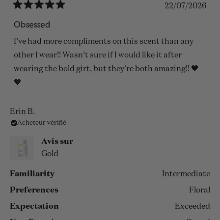
22/07/2026
Noté
5
Obsessed
sur
5
I’ve had more compliments on this scent than any
étoiles
other I wear!! Wasn’t sure if I would like it after
wearing the bold girt, but they’re both amazing!! 🧡
🧡
Erin B.
Acheteur vérifié
Avis sur
Gold-
Familiarity
Intermediate
Preferences
Floral
Expectation
Exceeded