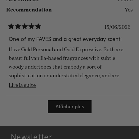
New Favorite
Found
Recommendation
Yes
15/06/2026
Noté
5
One of my FAVES and a great everyday scent!
sur
5
I love Gold Personal and Gold Expressive. Both are
étoiles
beautiful vanilla-based fragrances with subtle
woody undertones that embody a sort of
sophistication or understated elegance, and are
suitable for just about every season or setting! They
En
Lire la suite
can easily be dressed up or down, and I’d say they are
savoir
Chargement...
both very unwearable no matter your gender. I
plus
Afficher plus
consider them to both be very inoffensive
sur
fragrances. They can also be layered with other
cet
fragrances and I truly have a difficult time choosing a
avis
Newsletter
favourite between the two. I often layer Gold