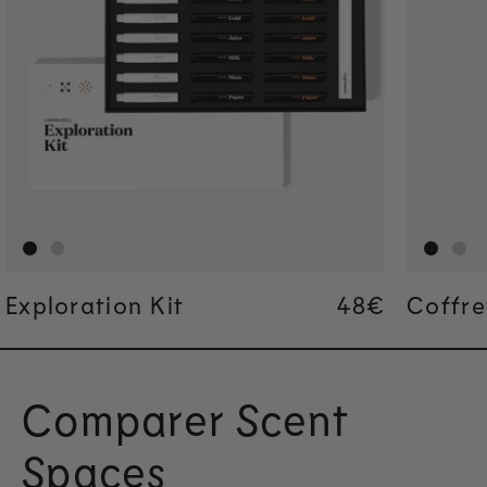
Exploration Kit
Regular pric
48€
Regular pric
48€
Coffre
Comparer Scent
Spaces