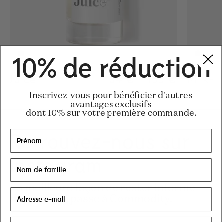
10% de réduction
Juice-
Regular price
34 €
-
155 €
Regular pric
155€
Regular pric
34€
Milk-
Inscrivez-vous pour bénéficier d'autres
avantages exclusifs
dont 10% sur votre première commande.
Retrouvez-nous sur
Instagram
La meilleure façon de rester informé
de ce qui se passe à Commodity.