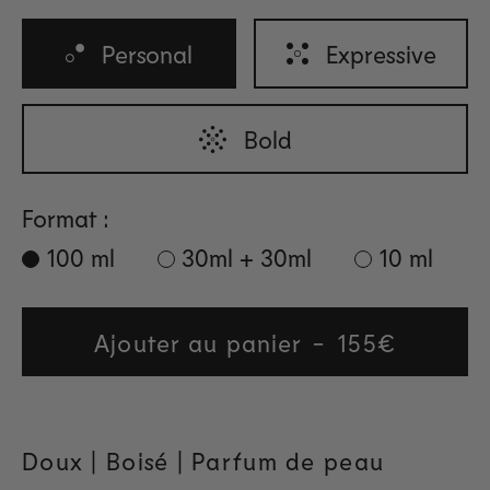
Personal
Expressive
Bold
Format :
100 ml
30ml + 30ml
10 ml
Ajouter au panier
Regular
155€
price
Doux | Boisé
| Parfum de peau