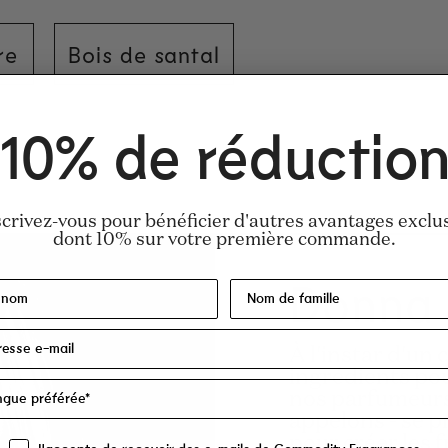
re
Bois de santal
10% de réductio
hol Denat.), Parfum/Fragrance, Aqua/Water
scrivez-vous pour bénéficier d'autres avantages exclus
dont 10% sur votre première commande.
Donna
À l'instar d'un 
ingrédients pou
nos parfumeurs
appelons - se p
pour créer les 