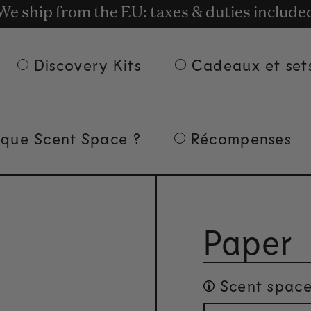
t rewards for shopping with Commodity.Cir
We ship from the EU: taxes & duties include
Livraison gratuite à partir de 135 € d'achat.
Discovery Kits
Cadeaux et set
 que Scent Space ?
Récompenses
Paper
Scent space