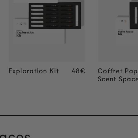
Ajout rapide
Ajout 
Exploration Kit
Regular price
48€
Regular price
48€
Coffret Pap
Scent Spac
aces