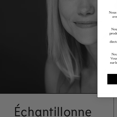
Nous 
ave
Nous
produ
élect
Nou
Vous
sur l
Échantillonne