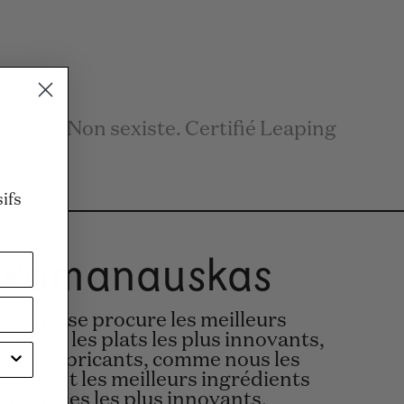
n
/Eau. Non sexiste. Certifié Leaping
ifs
 Ramanauskas
chef qui se procure les meilleurs
r créer les plats les plus innovants,
 - ou fabricants, comme nous les
rocurent les meilleurs ingrédients
fragrances les plus innovants,