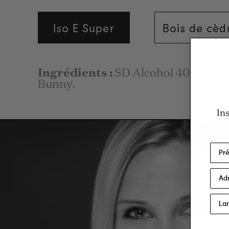
Iso E Super
Bois de cèd
Ingrédients :
SD Alcohol 40-B (Alco
Bunny.
In