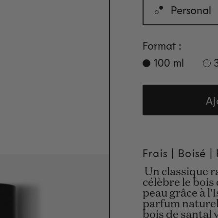
Personal
Format :
100 ml
Aj
Frais |
Boisé
|
Un classique r
célèbre le bois
peau grâce à l'
parfum naturel 
bois de santal