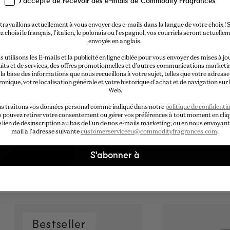
J'accepte de recevoir des e-mails de Commodity Fragrances
inspirés par le
nom.
travaillons actuellement à vous envoyer des e-mails dans la langue de votre choix ! S
z choisi le français, l'italien, le polonais ou l'espagnol, vos courriels seront actuelle
envoyés en anglais.
 utilisons les E-mails et la publicité en ligne ciblée pour vous envoyer des mises à jo
Le nez cr
its et de services, des offres promotionnelles et d'autres communications marketi
la base des informations que nous recueillons à votre sujet, telles que votre adresse
ronique, votre localisation générale et votre historique d'achat et de navigation sur l
Web.
L'inspirat
s traitons vos données personal comme indiqué dans notre
politique de confidentia
 pouvez retirer votre consentement ou gérer vos préférences à tout moment en cli
e lien de désinscription au bas de l'un de nos e-mails marketing, ou en nous envoyant
mail à l'adresse suivante
customerserviceeu@commodityfragrances.com
.
Le dével
S'abonner à
Bestseller