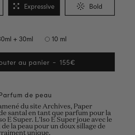
Expressive
Bold
30ml + 30ml
10 ml
outer au panier
Regular
155€
price
 Parfum de peau
amené du site Archives, Paper
 de santal en tant que parfum pour la
Iso E Super. L'Iso E Super joue avec le
de la peau pour un doux sillage de
 vraiment unique.