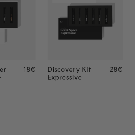
rapide
Ajout rapide
er
Regular price
18€
Regular price
18€
Discovery Kit
Regular
28€
Regular
28€
e
Expressive