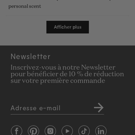
étoiles
personal scent
Chargement...
Afficher plus
Newsletter
Inscrivez-vous à notre Newsletter
pour bénéficier de 10 % de réduction
sur votre première commande
Adresse e-mail
Facebook
Pinterest
Instagram
YouTube
TikTok
LinkedIn