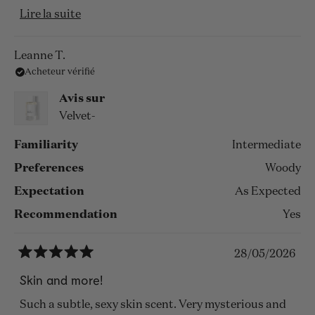
En
Lire la suite
LOVE IT!
savoir
plus
Leanne T.
Acheteur vérifié
sur
cet
Avis sur
avis
Velvet-
Familiarity
Intermediate
Preferences
Woody
Expectation
As Expected
Recommendation
Yes
28/05/2026
Noté
5
Skin and more!
sur
5
Such a subtle, sexy skin scent. Very mysterious and
étoiles