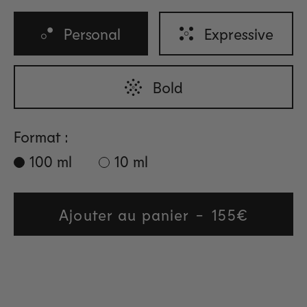
Personal
Expressive
Bold
Format :
100 ml
10 ml
Ajouter au panier
Regular
155€
price