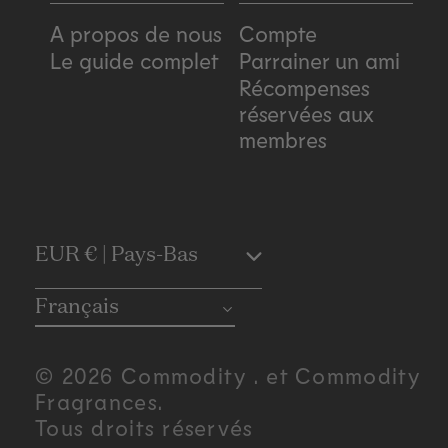
A propos de nous
Compte
Le guide complet
Parrainer un ami
Récompenses
réservées aux
membres
C
EUR € | Pays-Bas
o
Français
u
© 2026 Commodity . et Commodity
n
Fragrances.
Tous droits réservés