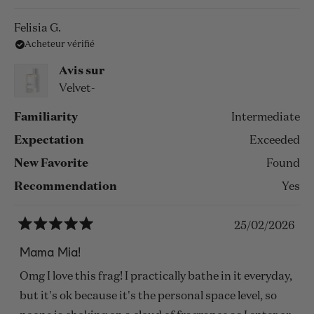
savoir
plus
Felisia G.
Acheteur vérifié
sur
cet
Avis sur
avis
Velvet-
Familiarity
Intermediate
Expectation
Exceeded
New Favorite
Found
Recommendation
Yes
25/02/2026
Noté
5
Mama Mia!
sur
5
Omg I love this frag! I practically bathe in it everyday,
étoiles
but it's ok because it's the personal space level, so