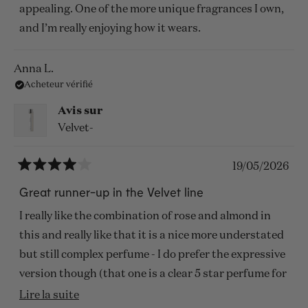
appealing. One of the more unique fragrances I own,
and I’m really enjoying how it wears.
Anna L.
Acheteur vérifié
Avis sur
Velvet-
19/05/2026
Noté
4
Great runner-up in the Velvet line
sur
5
I really like the combination of rose and almond in
étoiles
this and really like that it is a nice more understated
but still complex perfume - I do prefer the expressive
version though (that one is a clear 5 star perfume for
me).
En
Lire la suite