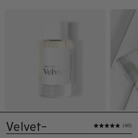
Velvet-
Cl
46
Noté 4.9