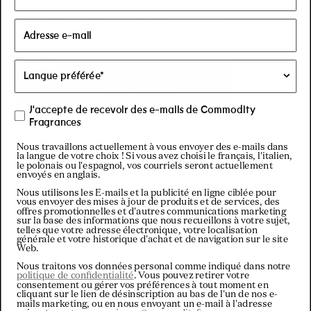
de ce qui se passe à Commodity.
Visitez notre
Instagram
J'accepte de recevoir des e-mails de Commodity
Fragrances
Nous travaillons actuellement à vous envoyer des e-mails dans
la langue de votre choix ! Si vous avez choisi le français, l'italien,
le polonais ou l'espagnol, vos courriels seront actuellement
envoyés en anglais.
Nous utilisons les E-mails et la publicité en ligne ciblée pour
Filtres
vous envoyer des mises à jour de produits et de services, des
offres promotionnelles et d'autres communications marketing
sur la base des informations que nous recueillons à votre sujet,
telles que votre adresse électronique, votre localisation
générale et votre historique d'achat et de navigation sur le site
Web.
Chargement...
Trier
Nous traitons vos données personal comme indiqué dans notre
politique de confidentialité
. Vous pouvez retirer votre
consentement ou gérer vos préférences à tout moment en
Paola A.
cliquant sur le lien de désinscription au bas de l'un de nos e-
mails marketing, ou en nous envoyant un e-mail à l'adresse
Acheteur vérifié