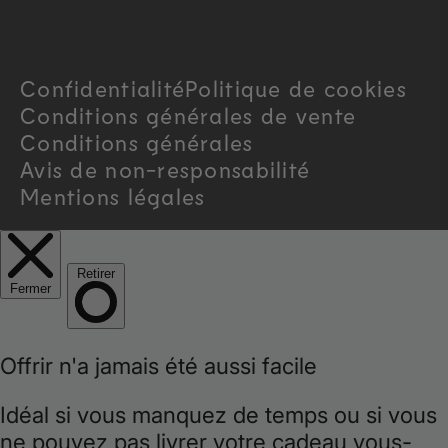
t
r
Confidentialité
Politique de cookies
y
Conditions générales de vente
/
Conditions générales
Avis de non-responsabilité
r
Mentions légales
e
g
i
o
n