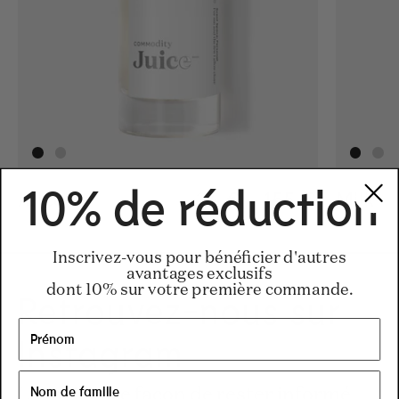
10% de réduction
Juice-
Regular price
34 €
-
155 €
Regular pric
155€
Regular pric
34€
Milk-
Inscrivez-vous pour bénéficier d'autres
avantages exclusifs
dont 10% sur votre première commande.
Retrouvez-nous sur
Instagram
La meilleure façon de rester informé