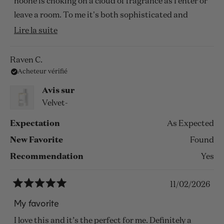
noone is choking on a cloud of fragrance as I enter or
leave a room. To me it's both sophisticated and
playful; cozy with a smidge of sweet and ozone. This
En
Lire la suite
will definitely be my go-to for the foreseeable future!
savoir
plus
Raven C.
Acheteur vérifié
sur
cet
Avis sur
avis
Velvet-
Expectation
As Expected
New Favorite
Found
Recommendation
Yes
11/02/2026
Noté
5
My favorite
sur
5
I love this and it’s the perfect for me. Definitely a