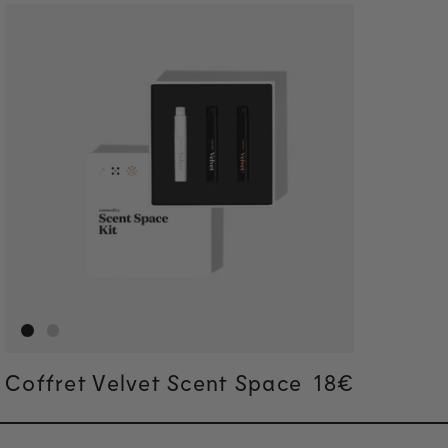
Coffret Velvet Scent Space
Regular pric
18€
Regular pric
18€