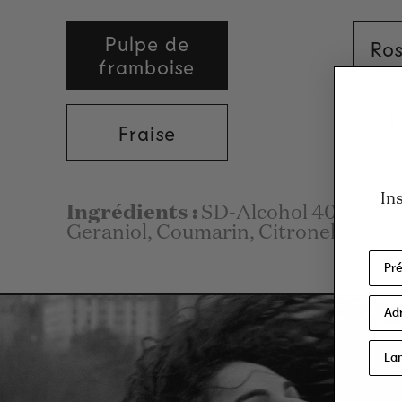
Pulpe de
Ro
framboise
R
Fraise
In
Ingrédients :
SD-Alcohol 40-B (Alc
Geraniol, Coumarin, Citronellol. San