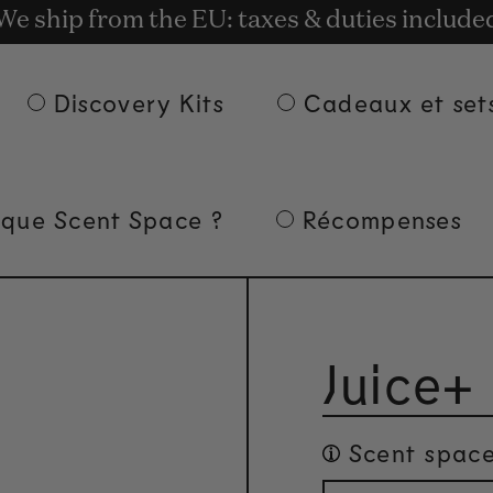
t rewards for shopping with Commodity.Cir
We ship from the EU: taxes & duties include
Livraison gratuite à partir de 135 € d'achat.
Discovery Kits
Cadeaux et set
 que Scent Space ?
Récompenses
Juice+
Scent space