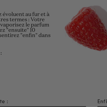
évoluent au fur et à
res termes : Votre
 vaporisez le parfum
ez "ensuite" 10
sentirez "enfin" dans
:
te :
Enfi