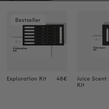
Bestseller
Ajout rapide
Ajout 
Exploration Kit
Regular price
Regular price
48€
48€
Juice Scent
Kit