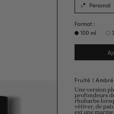
Personal
Format :
100 ml
Aj
Fruité l Ambré
Une version plu
profondeurs de 
rhubarbe lorsq
vétiver, de pat
est une marmel