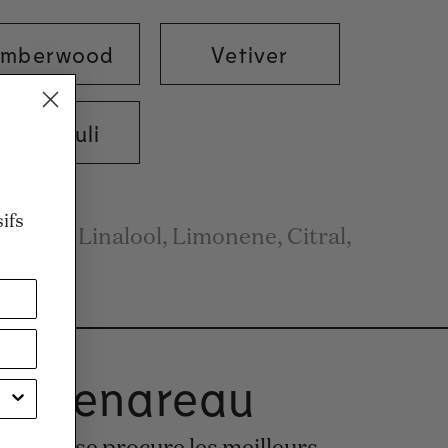
mberwood
Vetiver
Patchouli
n
ifs
/Eau, Linalool, Limonene, Citral,
y.
ie Benareau