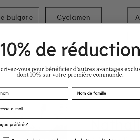
se bulgare
Cyclamen
A
hubarbe
10% de réductio
scrivez-vous pour bénéficier d'autres avantages exclus
ohol Denat.), Parfum/Fragrance, Aqua/Water
dont 10% sur votre première commande.
s distinction de sexe. Certifié Leaping Bunn
Nathal