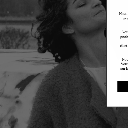
Nous 
ave
Nous
produ
élect
Nou
Vous
sur l