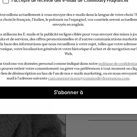
À l'instar d'un 
J'accepte de recevoir des e-mails de Commodity Fragrances
ingrédients pou
nos parfumeurs
travaillons actuellement à vous envoyer des e-mails dans la langue de votre choix ! S
appelons - se p
z choisi le français, l'italien, le polonais ou l'espagnol, vos courriels seront actuelle
envoyés en anglais.
pour créer les 
inspirés par le
 utilisons les E-mails et la publicité en ligne ciblée pour vous envoyer des mises à jo
nom.
its et de services, des offres promotionnelles et d'autres communications marketi
la base des informations que nous recueillons à votre sujet, telles que votre adresse
ronique, votre localisation générale et votre historique d'achat et de navigation sur l
Web.
s traitons vos données personal comme indiqué dans notre
politique de confidentia
Le nez cr
 pouvez retirer votre consentement ou gérer vos préférences à tout moment en cli
e lien de désinscription au bas de l'un de nos e-mails marketing, ou en nous envoyant
mail à l'adresse suivante
customerserviceeu@commodityfragrances.com
.
L'inspirat
S'abonner à
Le dével