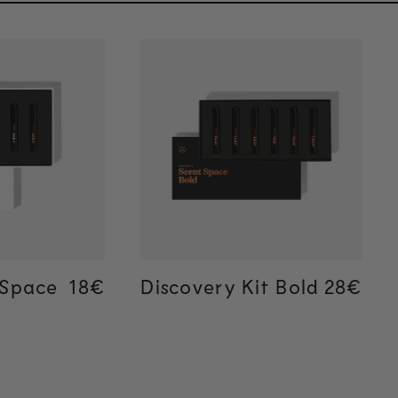
rapide
Ajout rapide
 Space
Regular price
Regular price
18€
18€
Discovery Kit Bold
Regular
Regular
28€
28€