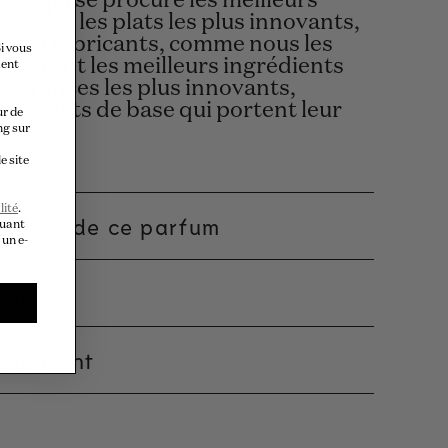
chef qui se procure les meilleurs
r créer les plats les plus innovants,
 - ou fabricants, comme nous les
i vous
rocurent les meilleurs ingrédients
ment
fragrances les plus innovants,
s produits de base qui portent leur
ur de
ng sur
e site
lité
.
éateur de ce parfum
quant
 un e-
ion
oppement