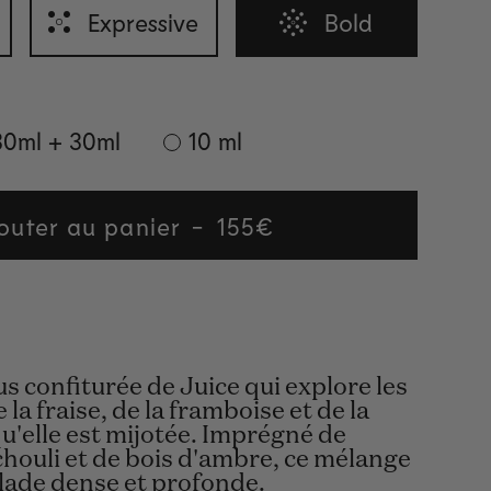
Expressive
Bold
30ml + 30ml
10 ml
outer au panier
Regular
155€
price
s confiturée de Juice qui explore les
la fraise, de la framboise et de la
u'elle est mijotée. Imprégné de
chouli et de bois d'ambre, ce mélange
ade dense et profonde.