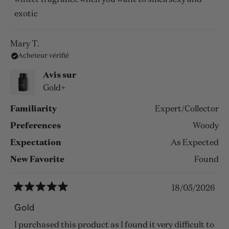
winter fragrance when you want to smell sexy and
exotic
Mary T.
Acheteur vérifié
Avis sur
Gold+
Familiarity
Expert/Collector
Preferences
Woody
Expectation
As Expected
New Favorite
Found
18/05/2026
Noté
5
Gold
sur
5
I purchased this product as I found it very difficult to