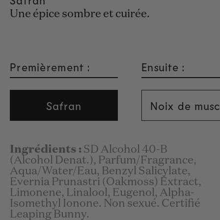
Une épice sombre et cuirée.
Premièrement :
Ensuite :
Safran
Noix de mus
Ingrédients :
SD Alcohol 40-B
(Alcohol Denat.), Parfum/Fragrance,
Aqua/Water/Eau, Benzyl Salicylate,
Evernia Prunastri (Oakmoss) Extract,
Limonene, Linalool, Eugenol, Alpha-
Isomethyl Ionone. Non sexué. Certifié
Leaping Bunny.