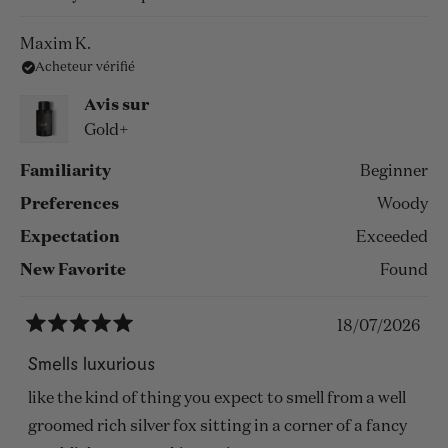
Maxim K.
Acheteur vérifié
Avis sur
Gold+
Familiarity
Beginner
Preferences
Woody
Expectation
Exceeded
New Favorite
Found
18/07/2026
Noté
5
Smells luxurious
sur
5
like the kind of thing you expect to smell from a well
étoiles
groomed rich silver fox sitting in a corner of a fancy