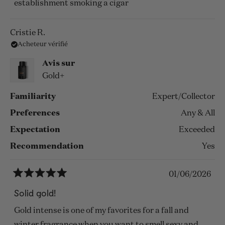
establishment smoking a cigar
Cristie R.
Acheteur vérifié
Avis sur
Gold+
Familiarity
Expert/Collector
Preferences
Any & All
Expectation
Exceeded
Recommendation
Yes
01/06/2026
Noté
5
Solid gold!
sur
5
Gold intense is one of my favorites for a fall and
étoiles