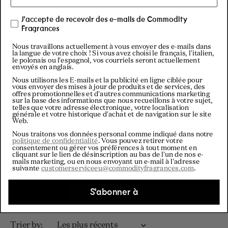
Instagram
J'accepte de recevoir des e-mails de Commodity
Fragrances
La meilleure façon de rester informé
de ce qui se passe à Commodity.
Nous travaillons actuellement à vous envoyer des e-mails dans
la langue de votre choix ! Si vous avez choisi le français, l'italien,
le polonais ou l'espagnol, vos courriels seront actuellement
envoyés en anglais.
Nous utilisons les E-mails et la publicité en ligne ciblée pour
Visitez notre
vous envoyer des mises à jour de produits et de services, des
offres promotionnelles et d'autres communications marketing
Instagram
sur la base des informations que nous recueillons à votre sujet,
telles que votre adresse électronique, votre localisation
générale et votre historique d'achat et de navigation sur le site
Web.
Nous traitons vos données personal comme indiqué dans notre
politique de confidentialité
. Vous pouvez retirer votre
consentement ou gérer vos préférences à tout moment en
cliquant sur le lien de désinscription au bas de l'un de nos e-
mails marketing, ou en nous envoyant un e-mail à l'adresse
suivante
customerserviceeu@commodityfragrances.com
.
Filtres
S'abonner à
Chargement...
Trier