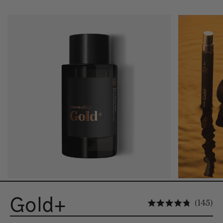
Gold+
Cl
145
Noté 4.8 