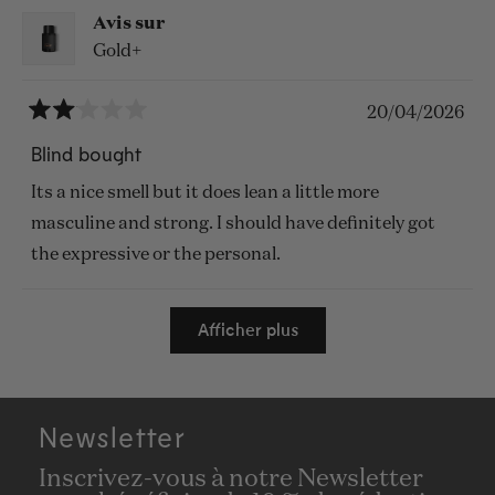
Avis sur
Gold+
20/04/2026
Noté
2
Blind bought
sur
5
Its a nice smell but it does lean a little more
étoiles
masculine and strong. I should have definitely got
the expressive or the personal.
Chargement...
Afficher plus
Newsletter
Inscrivez-vous à notre Newsletter