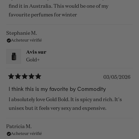
étoiles
find it in Australia. This would be one of my
favourite perfumes for winter
Stephanie M.
Acheteur vérifié
Avis sur
Gold+
03/05/2026
Noté
5
I think this is my favorite by Commodity
sur
5
I absolutely love Gold Bold. It is spicy and rich. It's
étoiles
unisex but it feels very sexy and expensive.
Patricia M.
Acheteur vérifié