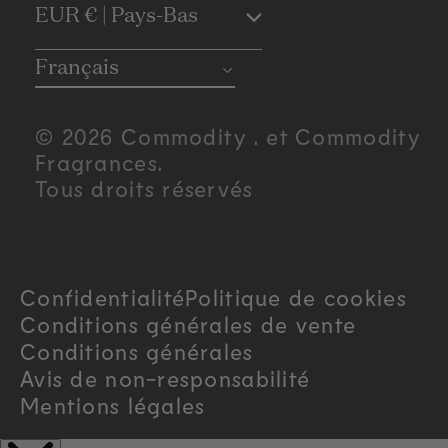
C
EUR € | Pays-Bas
o
Français
u
© 2026 Commodity . et Commodity
n
Fragrances.
Tous droits réservés
t
r
Confidentialité
Politique de cookies
y
Conditions générales de vente
/
Conditions générales
Avis de non-responsabilité
r
Mentions légales