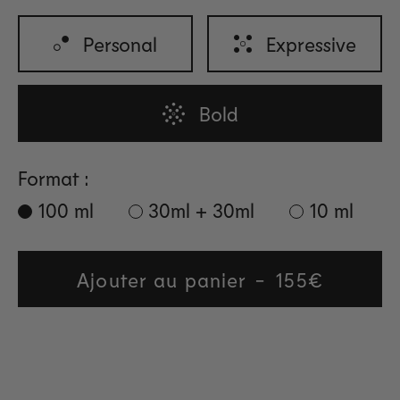
Personal
Expressive
Bold
Format :
100 ml
30ml + 30ml
10 ml
Ajouter au panier
Regular
155€
price