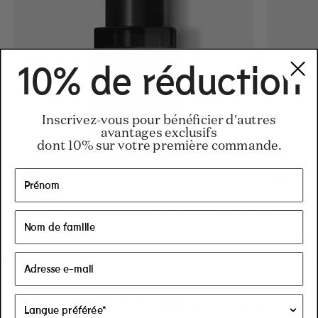
10% de réduction
Inscrivez-vous pour bénéficier d'autres
avantages exclusifs
dont 10% sur votre première commande.
Juice+
Regular price
34 €
-
155 €
Regular pric
155€
Regular pric
34€
Milk+
Retrouvez-nous sur