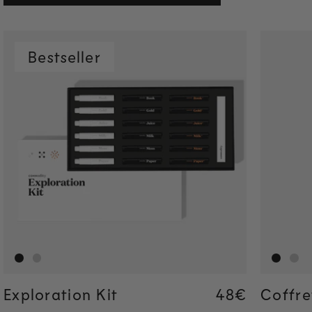
Bestseller
Exploration Kit
Regular pric
48€
Regular pric
48€
Coffre